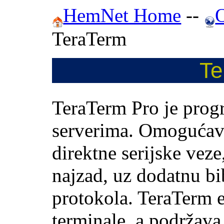
HemNet Home
--
TeraTerm
Te
TeraTerm Pro je progr
serverima. Omogućav
direktne serijske veze
najzad, uz dodatnu b
protokola. TeraTerm
terminale, a podržava