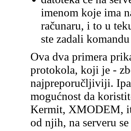
imenom koje ima n
računaru, i to u te
ste zadali komandu
Ova dva primera pr
protokola, koji je - z
najpreporučljiviji. I
mogućnost da koristit
Kermit, XMODEM, itd
od njih, na serveru s