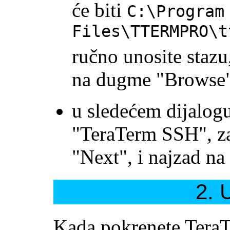
će biti
C:\Program
Files\TTERMPRO\t
ručno unosite stazu
na dugme "Browse".
u sledećem dijalogu
"TeraTerm SSH", za
"Next", i najzad na
2. 
Kada pokrenete TeraT