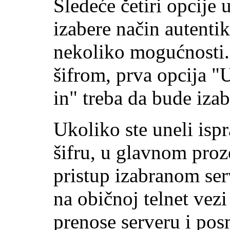
Sledeće četiri opcije
izabere način autenti
nekoliko mogućnosti.
šifrom, prva opcija "
in" treba da bude izab
Ukoliko ste uneli isp
šifru, u glavnom proz
pristup izabranom serv
na običnoj telnet vez
prenose serveru i pos