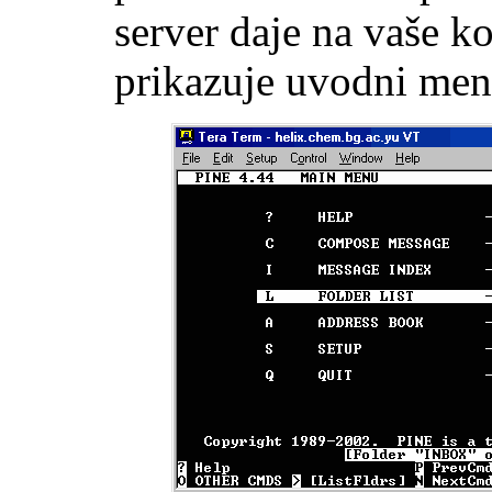
server daje na vaše k
prikazuje uvodni men