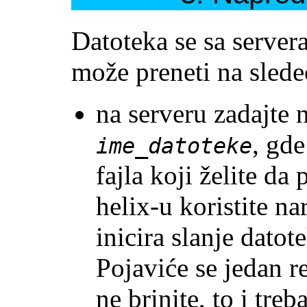
Datoteka se sa server
može preneti na slede
na serveru zadajte 
, gde
ime_datoteke
fajla koji želite da
helix-u koristite na
inicira slanje datot
Pojaviće se jedan r
ne brinite, to i treb