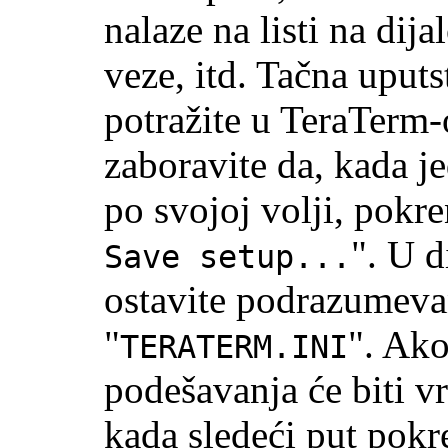
nalaze na listi na dij
veze, itd. Tačna uput
potražite u TeraTerm
zaboravite da, kada j
po svojoj volji, pokr
". U d
Save setup...
ostavite podrazumeva
"
". Ako
TERATERM.INI
podešavanja će biti v
kada sledeći put pokr