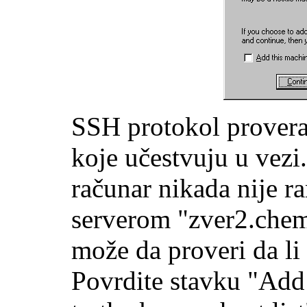
SSH protokol provera
koje učestvuju u vezi
računar nikada nije r
serverom "zver2.chem.
može da proveri da li 
Povrdite stavku "Add 