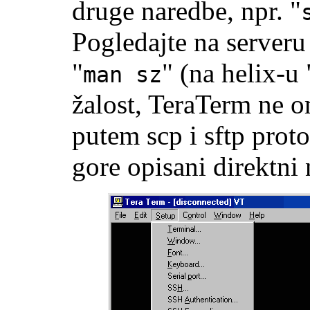
druge naredbe, npr. "
Pogledajte na serveru 
"
" (na helix-u 
man sz
žalost, TeraTerm ne 
putem scp i sftp proto
gore opisani direktni 