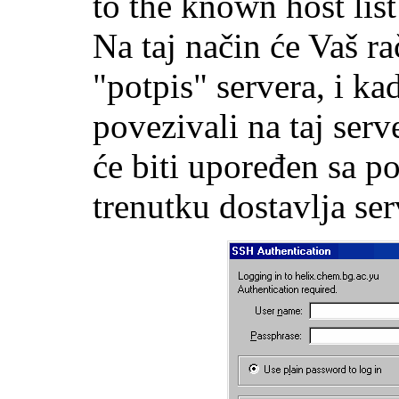
to the known host list
Na taj način će Vaš ra
"potpis" servera, i k
povezivali na taj serv
će biti upoređen sa p
trenutku dostavlja ser