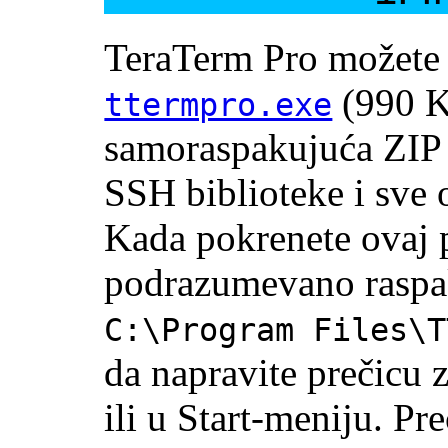
TeraTerm Pro možete p
(990 K
ttermpro.exe
samoraspakujuća ZIP 
SSH biblioteke i sve 
Kada pokrenete ovaj 
podrazumevano raspak
C:\Program Files\T
da napravite prečicu 
ili u Start-meniju. Pr