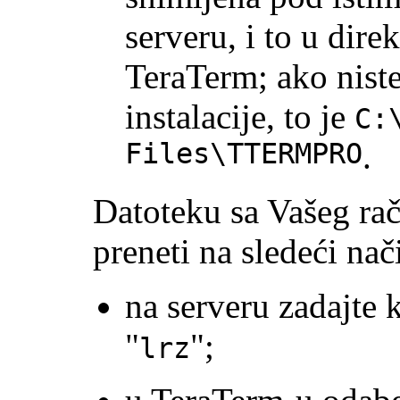
serveru, i to u dir
TeraTerm; ako niste
instalacije, to je
C:
Files\TTERMPRO
.
Datoteku sa Vašeg ra
preneti na sledeći nač
na serveru zadajte
"
";
lrz