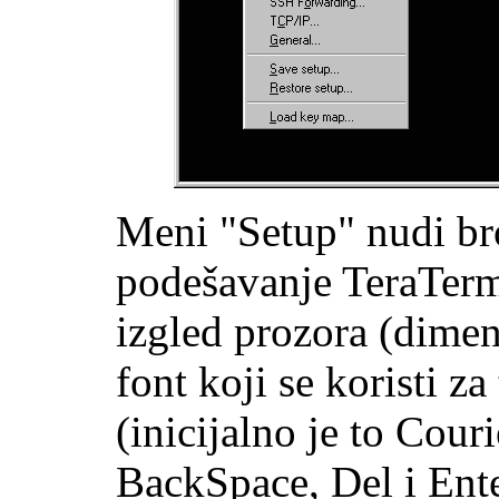
Meni "Setup" nudi br
podešavanje TeraTerm
izgled prozora (dimenz
font koji se koristi z
(inicijalno je to Cour
BackSpace, Del i Enter