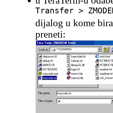
u TeraTerm-u odabe
Transfer > ZMODE
dijalog u kome bira
preneti: