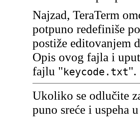
Najzad, TeraTerm omo
potpuno redefiniše po
postiže editovanjem d
Opis ovog fajla i upu
fajlu "
".
keycode.txt
Ukoliko se odlučite 
puno sreće i uspeha u