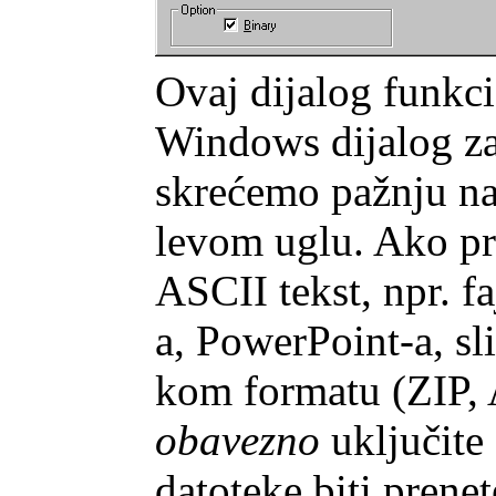
Ovaj dijalog funkci
Windows dijalog za 
skrećemo pažnju na
levom uglu. Ako pren
ASCII tekst, npr. f
a, PowerPoint-a, sl
kom formatu (ZIP,
obavezno
uključite 
datoteke biti prene