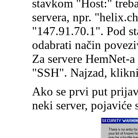
stavkom "Host:" treba 
servera, npr. "helix.c
"147.91.70.1". Pod s
odabrati način povezi
Za servere HemNet-a 
"SSH". Najzad, klikni
Ako se prvi put prija
neki server, pojaviće 