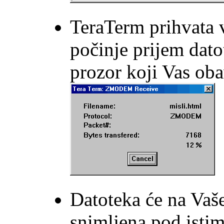
TeraTerm prihvata 
počinje prijem dato
prozor koji Vas oba
Datoteka će na Vaš
snimljena pod isti