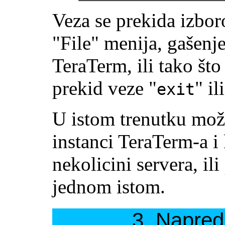
Veza se prekida izbor
"File" menija, gašen
TeraTerm, ili tako št
prekid veze "
" il
exit
U istom trenutku mož
instanci TeraTerm-a i k
nekolicini servera, ili
jednom istom.
3. Napre