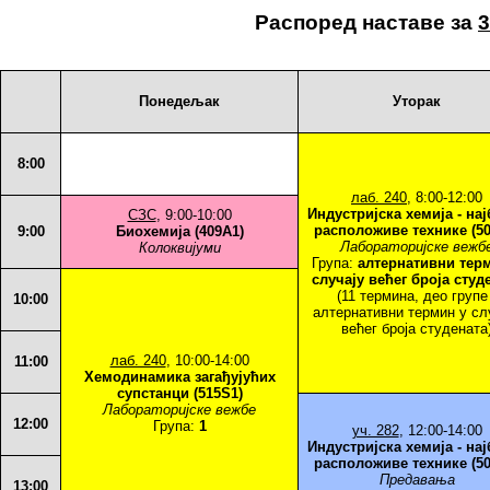
Распоред наставе за
3
Понедељак
Уторак
8:00
лаб. 240
, 8:00-12:00
Индустријска хемија - на
СЗС
, 9:00-10:00
расположиве технике (50
9:00
Биохемија (409A1)
Лабораторијске вежб
Колоквијуми
Група:
алтернативни тер
случају већег броја студ
(11 термина, део групе 
10:00
алтернативни термин у сл
већег броја студената
лаб. 240
, 10:00-14:00
11:00
Хемодинамика загађујућих
супстанци (515S1)
Лабораторијске вежбе
12:00
Група:
1
уч. 282
, 12:00-14:00
Индустријска хемија - на
расположиве технике (50
Предавања
13:00