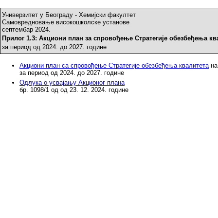
Универзитет у Београду - Хемијски факултет
Самовредновање високошколске установе
септембар 2024.
Прилог 1.3: Акциони план за спровођење Стратегије обезбеђења кв
за период од 2024. до 2027. године
Акциони план са спровођење Стратегије обезбеђења квалитета
на
за период од 2024. до 2027. године
Одлука о усвајању Акционог плана
бр. 1098/1 од од 23. 12. 2024. године