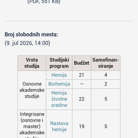
(PDF, 551 KB)
Broj slobodnih mesta:
(9. jul 2026, 14:00)
Vrsta
Studijski
Samofinan-
Budžet
studija
program
siranje
Hemija
21
4
Osnovne
Biohemija
—
2
akademske
Hemija
studije
životne
22
5
sredine
Integrisane
(osnovne i
Nastava
master)
19
5
hemije
akademske