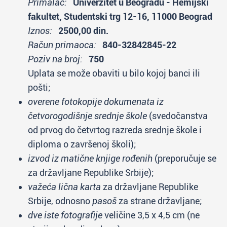
Primalac:
Univerzitet u Beogradu - Hemijski
fakultet, Studentski trg 12-16, 11000 Beograd
Iznos:
2500,00 din.
Račun primaoca:
840-32842845-22
Poziv na broj:
750
Uplata se može obaviti u bilo kojoj banci ili
pošti;
overene fotokopije dokumenata iz
četvorogodišnje srednje škole
(svedočanstva
od prvog do četvrtog razreda srednje škole i
diploma o završenoj školi);
izvod iz matične knjige rođenih
(preporučuje se
za državljane Republike Srbije);
važeća lična karta
za državljane Republike
Srbije, odnosno
pasoš
za strane državljane;
dve iste fotografije
veličine 3,5 x 4,5 cm (ne