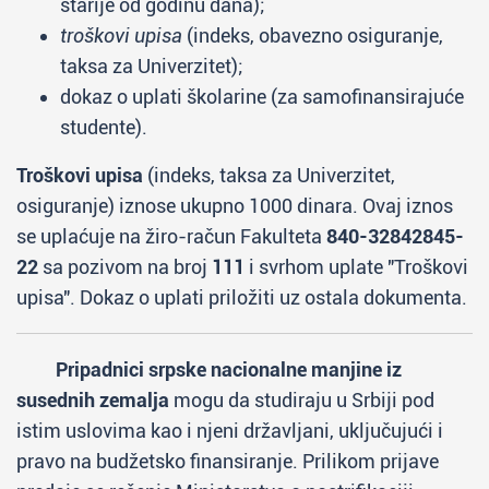
starije od godinu dana);
troškovi upisa
(indeks, obavezno osiguranje,
taksa za Univerzitet);
dokaz o uplati školarine (za samofinansirajuće
studente).
Troškovi upisa
(indeks, taksa za Univerzitet,
osiguranje) iznose ukupno 1000 dinara. Ovaj iznos
se uplaćuje na žiro-račun Fakulteta
840-32842845-
22
sa pozivom na broj
111
i svrhom uplate "Troškovi
upisa". Dokaz o uplati priložiti uz ostala dokumenta.
Pripadnici srpske nacionalne manjine iz
susednih zemalja
mogu da studiraju u Srbiji pod
istim uslovima kao i njeni državljani, uključujući i
pravo na budžetsko finansiranje. Prilikom prijave