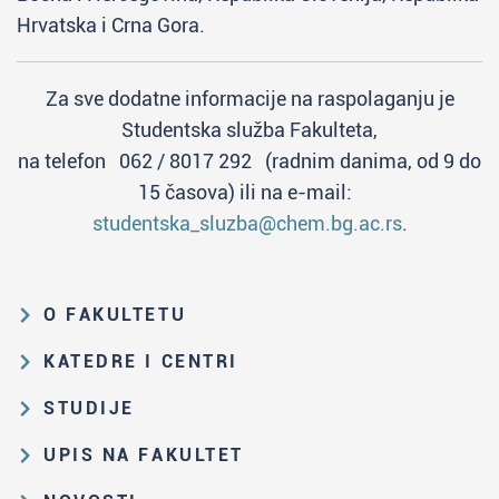
Hrvatska i Crna Gora.
Za sve dodatne informacije na raspolaganju je
Studentska služba Fakulteta,
na telefon 062 / 8017 292 (radnim danima, od 9 do
15 časova) ili na e-mail:
studentska_sluzba@chem.bg.ac.rs
.
O FAKULTETU
Obrazovna i naučna delatnost
KATEDRE I CENTRI
Organizaciona i upravljačka
Katedra za analitičku hemiju
STUDIJE
struktura
Katedra za biohemiju
Put studiranja na HF
Zakon o visokom obrazovanju i
UPIS NA FAKULTET
Katedra za nastavu hemije
propisi Fakulteta
Osnovne i integrisane akademske
Rezultati prijemnih ispita i rang-