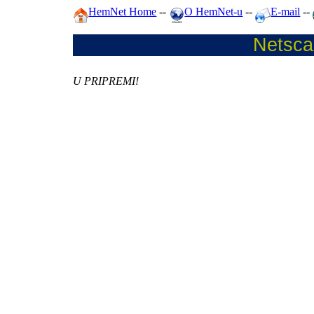
HemNet Home
--
O HemNet-u
--
E-mail
--
Netsca
U PRIPREMI!