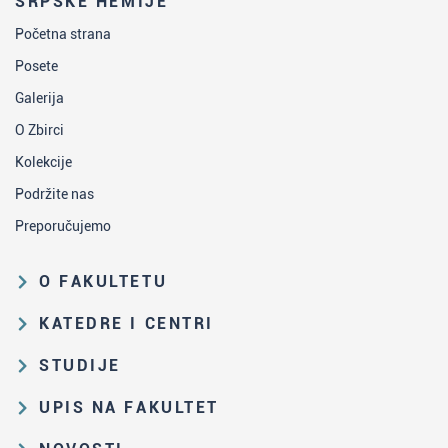
SRPSKE HEMIJE
Početna strana
Posete
Galerija
O Zbirci
Kolekcije
Podržite nas
Preporučujemo
O FAKULTETU
Obrazovna i naučna delatnost
KATEDRE I CENTRI
Organizaciona i upravljačka
Katedra za analitičku hemiju
STUDIJE
struktura
Katedra za biohemiju
Put studiranja na HF
Zakon o visokom obrazovanju i
UPIS NA FAKULTET
Katedra za nastavu hemije
propisi Fakulteta
Osnovne i integrisane akademske
Rezultati prijemnih ispita i rang-