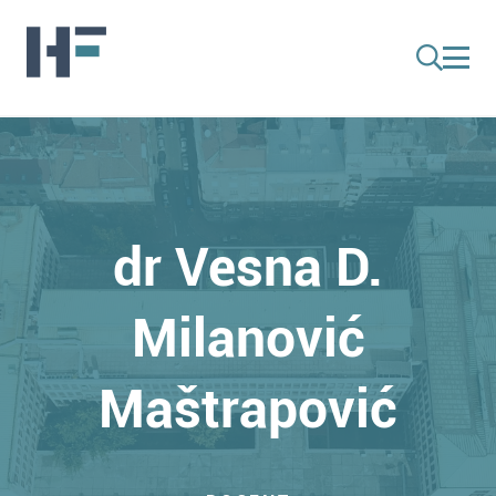
dr Vesna D.
Milanović
Maštrapović