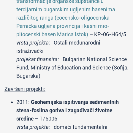
transformacije organske supstance u
tercijarnim bugarskim ugljenim basenima
različitog ranga (eocensko-oligocenska
Pernička ugljena provincija i kasni mio-
pliocenski basen Marica Istok)
– KP-06-H64/5
vrsta projekta:
Ostali međunarodni
istraživački
projekat finansira:
Bulgarian National Science
Fund, Ministry of Education and Science (Sofija,
Bugarska)
Završeni projekti:
2011:
Geohemijska ispitivanja sedimentnih
stena-fosilna goriva i zagađivači životne
sredine
– 176006
vrsta projekta:
domaći fundamentalni