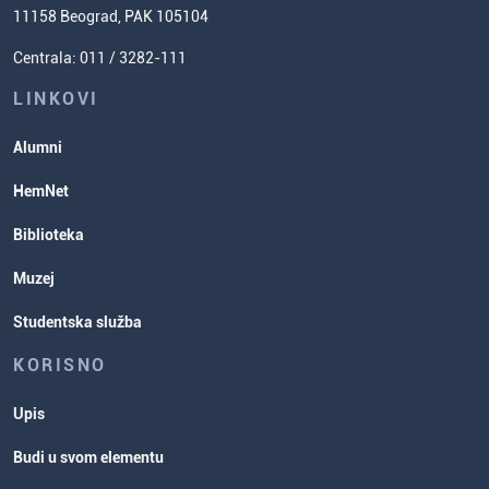
Cenovnik studija
11158 Beograd, PAK 105104
Usavršavanje za nastavnike hemije
Zadaci za spremanje prijemnog
Centrala: 011 / 3282-111
Poverenik za ravnopravnost
ispita
Studentske organizacije
LINKOVI
Studentska služba
Alumni
Rasporedi aktivnosti i ispitni rokovi
HemNet
Biblioteka
Muzej
Studentska služba
KORISNO
Upis
Budi u svom elementu