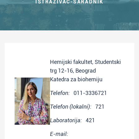
ISTRAŽIVAČ-SARADNIK
Hemijski fakultet, Studentski
trg 12-16, Beograd
Katedra za biohemiju
Telefon:
011-3336721
Telefon (lokalni):
721
Laboratorija:
421
E-mail: