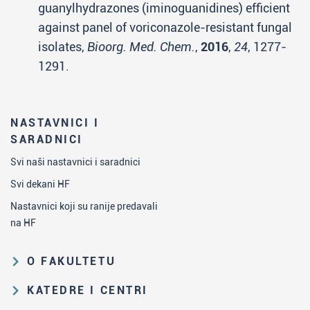
guanylhydrazones (iminoguanidines) efficient
against panel of voriconazole-resistant fungal
isolates,
Bioorg. Med. Chem.
,
2016
,
24
, 1277-
1291.
NASTAVNICI I
SARADNICI
Svi naši nastavnici i saradnici
Svi dekani HF
Nastavnici koji su ranije predavali
na HF
O FAKULTETU
Obrazovna i naučna delatnost
KATEDRE I CENTRI
Organizaciona i upravljačka