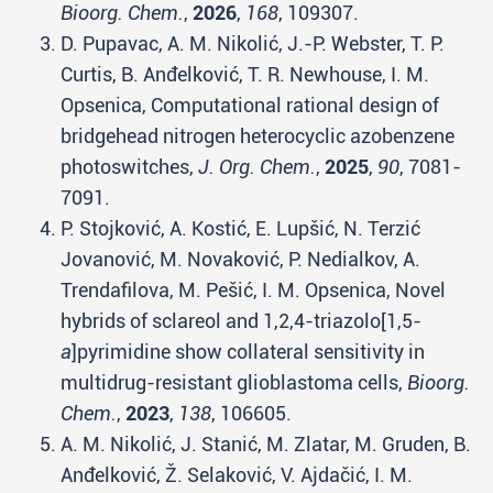
Bioorg. Chem.
,
2026
,
168
, 109307.
D. Pupavac, A. M. Nikolić, J.-P. Webster, T. P.
Curtis, B. Anđelković, T. R. Newhouse, I. M.
Opsenica, Computational rational design of
bridgehead nitrogen heterocyclic azobenzene
photoswitches,
J. Org. Chem.
,
2025
,
90
, 7081-
7091.
P. Stojković, A. Kostić, E. Lupšić, N. Terzić
Jovanović, M. Novaković, P. Nedialkov, A.
Trendafilova, M. Pešić, I. M. Opsenica, Novel
hybrids of sclareol and 1,2,4-triazolo[1,5-
a
]pyrimidine show collateral sensitivity in
multidrug-resistant glioblastoma cells,
Bioorg.
Chem.
,
2023
,
138
, 106605.
A. M. Nikolić
,
J. Stanić, M. Zlatar, M. Gruden, B.
Anđelković, Ž. Selaković, V. Ajdačić, I. M.