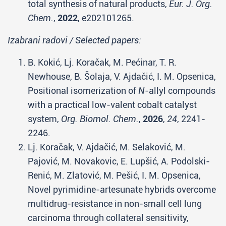
total synthesis of natural products,
Eur. J. Org.
Chem.
,
2022
, e202101265.
Izabrani radovi / Selected papers:
B. Kokić, Lj. Koračak, M. Pećinar, T. R.
Newhouse, B. Šolaja, V. Ajdačić, I. M. Opsenica,
Positional isomerization of
N
-allyl compounds
with a practical low-valent cobalt catalyst
system,
Org. Biomol. Chem.
,
2026
,
24
, 2241-
2246.
Lj. Koračak, V. Ajdačić, M. Selaković, M.
Pajović, M. Novakovic, E. Lupšić, A. Podolski-
Renić, M. Zlatović, M. Pešić, I. M. Opsenica,
Novel pyrimidine-artesunate hybrids overcome
multidrug-resistance in non-small cell lung
carcinoma through collateral sensitivity,