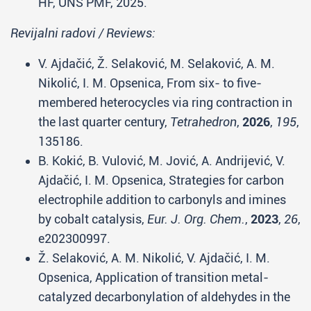
HF, UNS PMF, 2025.
Revijalni radovi / Reviews:
V. Ajdačić, Ž. Selaković, M. Selaković, A. M.
Nikolić, I. M. Opsenica, From six- to five-
membered heterocycles via ring contraction in
the last quarter century,
Tetrahedron
,
2026
,
195
,
135186.
B. Kokić, B. Vulović, M. Jović, A. Andrijević, V.
Ajdačić, I. M. Opsenica, Strategies for carbon
electrophile addition to carbonyls and imines
by cobalt catalysis,
Eur. J. Org. Chem.
,
2023
,
26
,
e202300997.
Ž. Selaković, A. M. Nikolić, V. Ajdačić, I. M.
Opsenica, Application of transition metal-
catalyzed decarbonylation of aldehydes in the