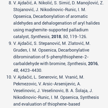
V. Ajdačić, A. Nikolić, S. Simić, D. Manojlović, Z.
Stojanović, J. Nikodinovic-Runic, I. M.
Opsenica, Decarbonylation of aromatic
aldehydes and dehalogenation of aryl halides
using maghemite-supported palladium
catalyst,
Synthesis
,
2018
,
50
, 119-126.
V. Ajdačić, S. Stepanović, M. Zlatović, M.
Gruden, I. M. Opsenica, Decarbonylative
dibromination of 5-phenylthiophene-2-
carbaldehyde with bromine,
Synthesis
,
2016
,
48
, 4423-4430.
V. Ajdačić, L. Senerovic, M. Vranić, M.
Pekmezovic, V. Arsic-Arsenijevic, A.
Veselinovic, J. Veselinovic, B. A. Šolaja, J.
Nikodinovic-Runic, I. M. Opsenica, Synthesis
and evaluation of thiophene-based