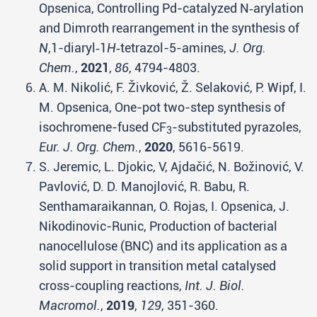
Opsenica, Controlling Pd-catalyzed N‑arylation
and Dimroth rearrangement in the synthesis of
N
,1-diaryl‑1
H
‑tetrazol-5-amines,
J. Org.
Chem.
,
2021
,
86
, 4794-4803.
A. M. Nikolić, F. Živković, Ž. Selaković, P. Wipf, I.
M. Opsenica, One-pot two-step synthesis of
isochromene-fused CF
-substituted pyrazoles,
3
Eur. J. Org. Chem.
,
2020
, 5616-5619.
S. Jeremic, L. Djokic, V, Ajdačić, N. Božinović, V.
Pavlović, D. D. Manojlović, R. Babu, R.
Senthamaraikannan, O. Rojas, I. Opsenica, J.
Nikodinovic-Runic, Production of bacterial
nanocellulose (BNC) and its application as a
solid support in transition metal catalysed
cross-coupling reactions,
Int. J. Biol.
Macromol.
,
2019
,
129
, 351-360.