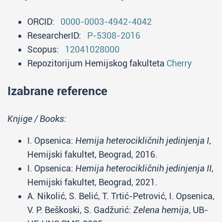
ORCID:
0000-0003-4942-4042
ResearcherID:
P-5308-2016
Scopus:
12041028000
Repozitorijum Hemijskog fakulteta
Cherry
Izabrane reference
Knjige / Books:
I. Opsenica:
Hemija heterocikličnih jedinjenja I
,
Hemijski fakultet, Beograd, 2016.
I. Opsenica:
Hemija heterocikličnih jedinjenja II
,
Hemijski fakultet, Beograd, 2021.
A. Nikolić, S. Belić, T. Trtić-Petrović, I. Opsenica,
V. P. Beškoski, S. Gadžurić:
Zelena hemija
, UB-