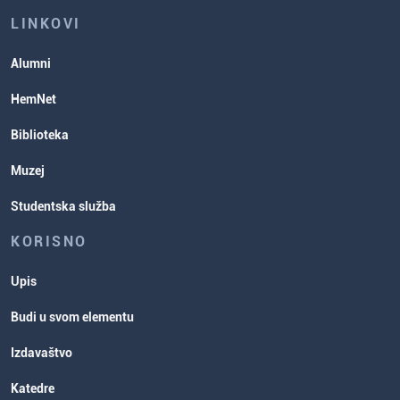
ispita
Studentske organizacije
LINKOVI
Studentska služba
Alumni
Rasporedi aktivnosti i ispitni rokovi
HemNet
Biblioteka
Muzej
Studentska služba
KORISNO
Upis
Budi u svom elementu
Izdavaštvo
Katedre