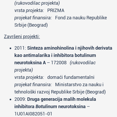
(rukovodilac projekta)
vrsta projekta:
PRIZMA
projekat finansira:
Fond za nauku Republike
Srbije (Beograd)
Završeni projekti:
2011:
Sinteza aminohinolina i njihovih derivata
kao antimalarika i inhibitora botulinum
neurotoksina A
– 172008
(rukovodilac
projekta)
vrsta projekta:
domaći fundamentalni
projekat finansira:
Ministarstvo za nauku i
tehnološki razvoj Republike Srbije (Beograd)
2009:
Druga generacija malih molekula
inhibitora
Botulinum
neurotoksina
–
1U01AI082051-01