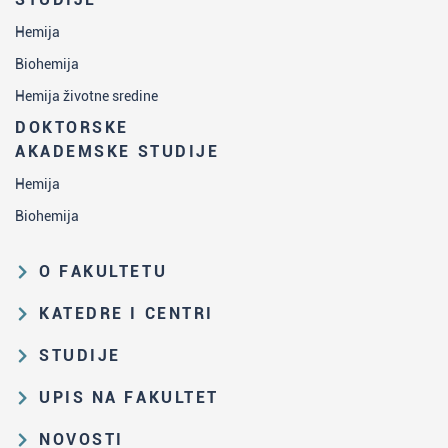
Hemija
Biohemija
Hemija životne sredine
DOKTORSKE
AKADEMSKE STUDIJE
Hemija
Biohemija
O FAKULTETU
Obrazovna i naučna delatnost
KATEDRE I CENTRI
Organizaciona i upravljačka
Katedra za analitičku hemiju
STUDIJE
struktura
Katedra za biohemiju
Put studiranja na HF
Zakon o visokom obrazovanju i
UPIS NA FAKULTET
Katedra za nastavu hemije
propisi Fakulteta
Osnovne i integrisane akademske
Rezultati prijemnih ispita i rang-
NOVOSTI
Katedra za opštu i neorgansku
studije