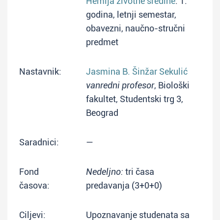
Hemija životne sredine
: 1.
godina, letnji semestar,
obavezni, naučno-stručni
predmet
Nastavnik:
Jasmina B. Šinžar Sekulić
vanredni profesor
, Biološki
fakultet, Studentski trg 3,
Beograd
Saradnici:
—
Fond
Nedeljno:
tri časa
časova:
predavanja (3+0+0)
Ciljevi:
Upoznavanje studenata sa