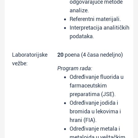
odgovarajuće metode
analize.
Referentni materijali.
Interpretacija analitičkih
podataka.
Laboratorijske
20
poena (4 časa nedeljno)
vežbe:
Program rada:
Određivanje fluorida u
farmaceutskim
preparatima (JSE).
Određivanje jodida i
bromida u lekovima i
hrani (FIA).
Određivanje metala i
metaloida u veštačkim