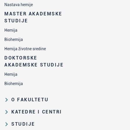
Nastava hemije
MASTER AKADEMSKE
STUDIJE
Hemija
Biohemija
Hemija životne sredine
DOKTORSKE
AKADEMSKE STUDIJE
Hemija
Biohemija
O FAKULTETU
Obrazovna i naučna delatnost
KATEDRE I CENTRI
Organizaciona i upravljačka
Katedra za analitičku hemiju
STUDIJE
struktura