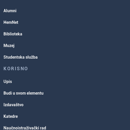
Studentska služba
Alumni
Rasporedi aktivnosti i ispitni rokovi
HemNet
Biblioteka
Muzej
Studentska služba
KORISNO
Upis
Budi u svom elementu
Izdavaštvo
Katedre
Naučnoistraživački rad