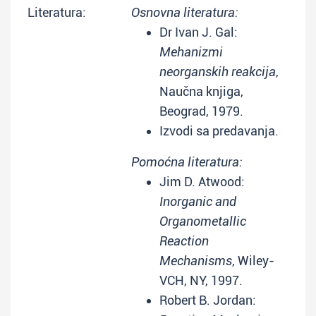
Literatura:
Osnovna literatura:
Dr Ivan J. Gal:
Mehanizmi
neorganskih reakcija
,
Naučna knjiga,
Beograd, 1979.
Izvodi sa predavanja.
Pomoćna literatura:
Jim D. Atwood:
Inorganic and
Organometallic
Reaction
Mechanisms
, Wiley-
VCH, NY, 1997.
Robert B. Jordan: