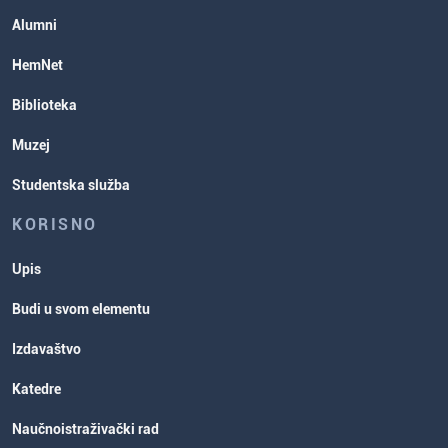
Studentska služba
Alumni
Rasporedi aktivnosti i ispitni rokovi
HemNet
Biblioteka
Muzej
Studentska služba
KORISNO
Upis
Budi u svom elementu
Izdavaštvo
Katedre
Naučnoistraživački rad