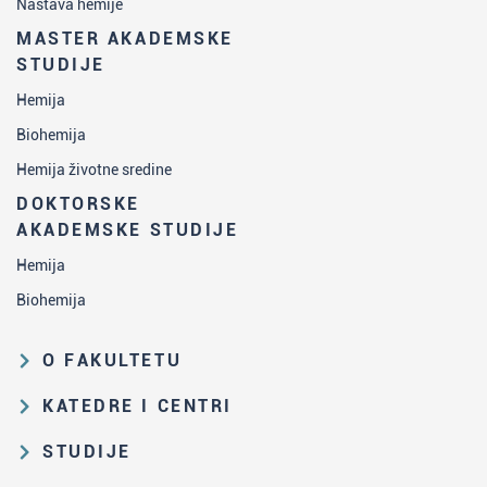
Nastava hemije
MASTER AKADEMSKE
STUDIJE
Hemija
Biohemija
Hemija životne sredine
DOKTORSKE
AKADEMSKE STUDIJE
Hemija
Biohemija
O FAKULTETU
Obrazovna i naučna delatnost
KATEDRE I CENTRI
Organizaciona i upravljačka
Katedra za analitičku hemiju
STUDIJE
struktura
Katedra za biohemiju