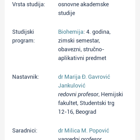
Vrsta studija:
osnovne akademske
studije
Studijski
Biohemija
: 4. godina,
program:
zimski semestar,
obavezni, stručno-
aplikativni predmet
Nastavnik:
dr Marija Đ. Gavrović
Jankulović
redovni profesor
, Hemijski
fakultet, Studentski trg
12-16, Beograd
Saradnici:
dr Milica M. Popović
vanredni profesor
,