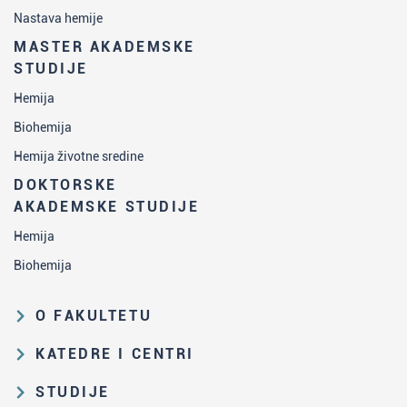
Nastava hemije
MASTER AKADEMSKE
STUDIJE
Hemija
Biohemija
Hemija životne sredine
DOKTORSKE
AKADEMSKE STUDIJE
Hemija
Biohemija
O FAKULTETU
Obrazovna i naučna delatnost
KATEDRE I CENTRI
Organizaciona i upravljačka
Katedra za analitičku hemiju
STUDIJE
struktura