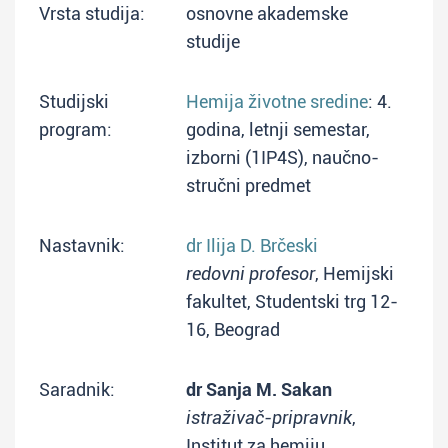
Vrsta studija:
osnovne akademske
studije
Studijski
Hemija životne sredine
: 4.
program:
godina, letnji semestar,
izborni (1IP4S), naučno-
stručni predmet
Nastavnik:
dr Ilija D. Brčeski
redovni profesor
, Hemijski
fakultet, Studentski trg 12-
16, Beograd
Saradnik:
dr Sanja M. Sakan
istraživač-pripravnik
,
Institut za hemiju,