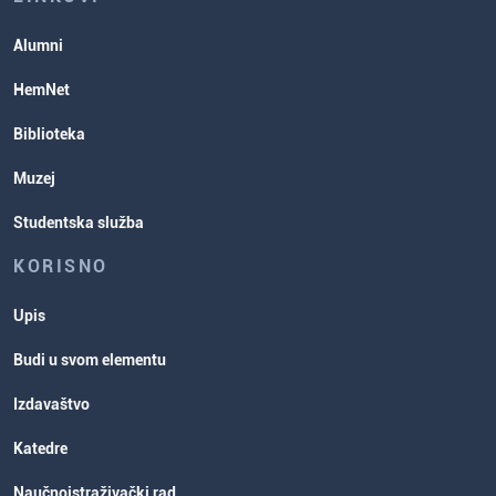
Studentska služba
Alumni
Rasporedi aktivnosti i ispitni rokovi
HemNet
Biblioteka
Muzej
Studentska služba
KORISNO
Upis
Budi u svom elementu
Izdavaštvo
Katedre
Naučnoistraživački rad