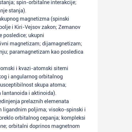
anja; spin-orbitalne interakcije;
nje stanja).
e ukupnog magnetizma (spinski
olje i Kiri-Vejsov zakon; Zemanov
e posledice; ukupni
ivni magnetizam; dijamagnetizam;
nju; paramagnetizam kao posledica
omski i kvazi-atomski sitemi
og i angularnog orbitalnog
sceptibilnost skupa atoma;
lantanoida i aktinoida).
edinjenja prelaznih elemenata
m ligandnim poljima; visoko-spinski i
oreklo orbitalnog cepanja; kompleksi
ubne; orbitalni doprinos magnetnom