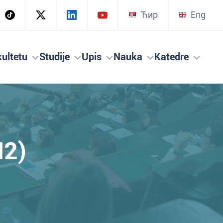
Ћир
Eng
ultetu
Studije
Upis
Nauka
Katedre
2)