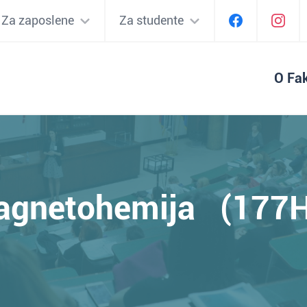
Za zaposlene
Za studente
O Fak
agnetohemija (177H