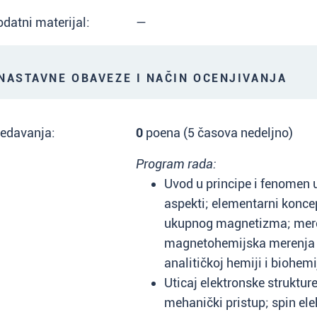
datni materijal:
—
ASTAVNE OBAVEZE I NAČIN OCENJIVANJA
redavanja:
0
poena (5 časova nedeljno)
Program rada:
Uvod u principe i fenomen 
aspekti; elementarni koncep
ukupnog magnetizma; meren
magnetohemijska merenja u
analitičkoj hemiji i biohemij
Uticaj elektronske strukt
mehanički pristup; spin ele