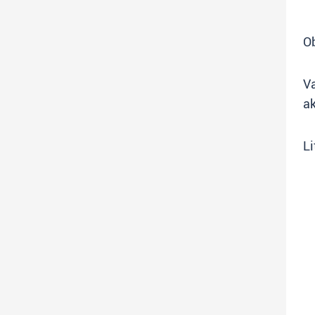
Ob
V
ak
Li