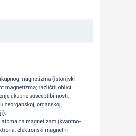
ukupnog magnetizma (istorijski
t magnetizma; različiti oblici
je ukupne susceptibilnosti;
 neorganskoj, organskoj,
i).
ure atoma na magnetizam (kvantno-
ktrona; elektronski magnetni