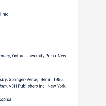
i rad.
istry
, Oxford University Press, New
stry
, Springer-Verlag, Berlin, 1986.
tism
, VCH Publishers Inc., New York,
sopisa.