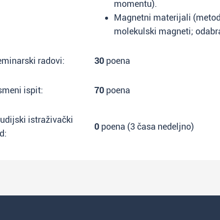
momentu).
Magnetni materijali (metode
molekulski magneti; odabra
minarski radovi:
30
poena
meni ispit:
70
poena
udijski istraživački
0
poena (3 časa nedeljno)
d: