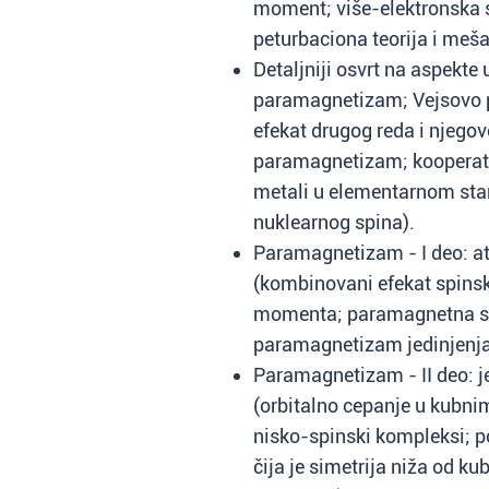
moment; više-elektronska st
peturbaciona teorija i meša
Detaljniji osvrt na aspekt
paramagnetizam; Vejsovo p
efekat drugog reda i njegov
paramagnetizam; kooperat
metali u elementarnom sta
nuklearnog spina).
Paramagnetizam - I deo: at
(kombinovani efekat spinsk
momenta; paramagnetna su
paramagnetizam jedinjenja 
Paramagnetizam - II deo: j
(orbitalno cepanje u kubni
nisko-spinski kompleksi; p
čija je simetrija niža od k