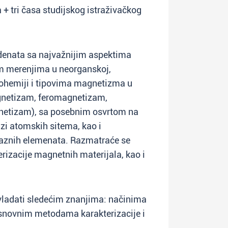
+ tri časa studijskog istraživačkog
denata sa najvažnijim aspektima
 merenjima u neorganskoj,
biohemiji i tipovima magnetizma u
gnetizam, feromagnetizam,
etizam), sa posebnim osvrtom na
i atomskih sitema, kao i
aznih elemenata. Razmatraće se
erizacije magnetnih materijala, kao i
vladati sledećim znanjima: načinima
osnovnim metodama karakterizacije i