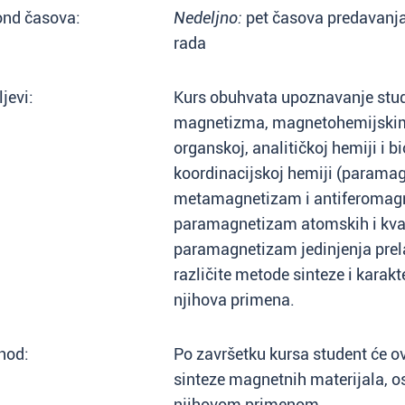
ond časova:
Nedeljno:
pet časova predavanja 
rada
ljevi:
Kurs obuhvata upoznavanje stu
magnetizma, magnetohemijskim
organskoj, analitičkoj hemiji i 
koordinacijskoj hemiji (parama
metamagnetizam i antiferomagn
paramagnetizam atomskih i kvaz
paramagnetizam jedinjenja prel
različite metode sinteze i karakt
njihova primena.
hod:
Po završetku kursa student će o
sinteze magnetnih materijala, 
njihovom primenom.