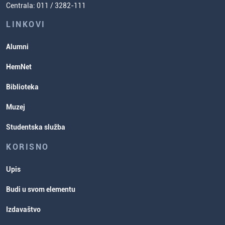
Centrala: 011 / 3282-111
Poverenik za ravnopravnost
ispita
Studentske organizacije
LINKOVI
Studentska služba
Alumni
Rasporedi aktivnosti i ispitni rokovi
HemNet
Biblioteka
Muzej
Studentska služba
KORISNO
Upis
Budi u svom elementu
Izdavaštvo