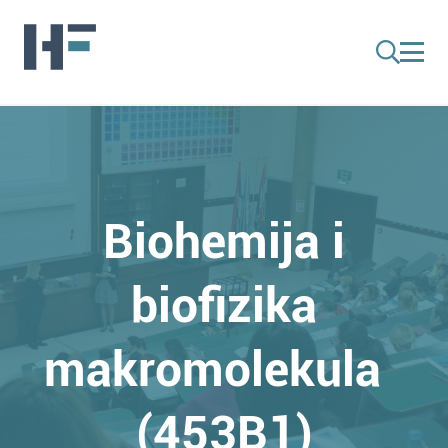
Biohemija i
biofizika
makromolekula
(453B1)