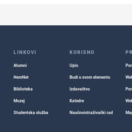
LINKOVI
KORISNO
P
Alumni
Upis
Por
HemNet
Budi u svom elementu
Web
Biblioteka
Izdavaštvo
Por
Muzej
Katedre
Web
Studentska služba
Naučnoistraživački rad
Map