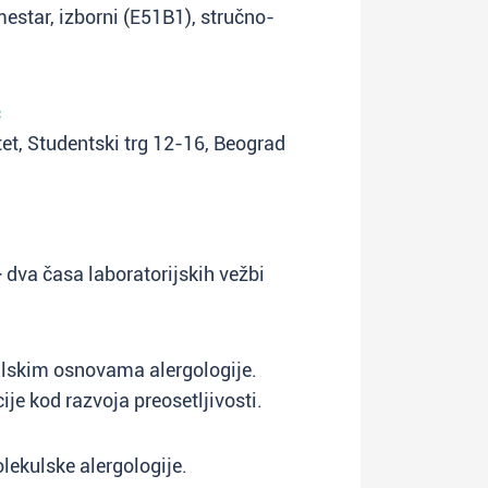
mestar, izborni (E51B1), stručno-
ć
tet, Studentski trg 12-16, Beograd
dva časa laboratorijskih vežbi
lskim osnovama alergologije.
je kod razvoja preosetljivosti.
lekulske alergologije.