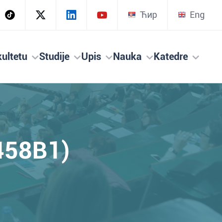
Ћир
Eng
ultetu
Studije
Upis
Nauka
Katedre
458B1)