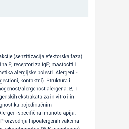
kcije (senzitizacija efektorska faza).
na E; receptori za IgE; mastociti i
netika alergijske bolesti. Alergeni -
ngestioni, kontaktni). Struktura i
nogenost/alergenost alergena: B, T
genskih ekstrakata za in vitro i in
jagnostika pojedinačnim
ergen-specifična imunoterapija.
. Proizvodnja hipoalergenih vakcina
je, rekombinantna DNK tehnologija).