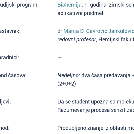
udijski program:
Biohemija
: 1. godina, zimski se
aplikativni predmet
astavnik:
dr Marija Đ. Gavrović Jankulovi
redovni profesor
, Hemijski fakul
radnici:
—
ond časova:
Nedeljno:
dva časa predavanja + 
(2+0+2)
ljevi:
Da se student upozna sa moleku
Razumevanje procesa senzitizaci
hod:
Produbljeno znanje iz oblasti mo