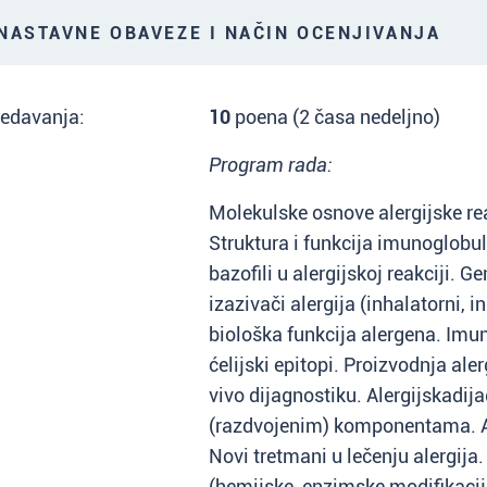
ASTAVNE OBAVEZE I NAČIN OCENJIVANJA
redavanja:
10
poena (2 časa nedeljno)
Program rada:
Molekulske osnove alergijske rea
Struktura i funkcija imunoglobuli
bazofili u alergijskoj reakciji. Ge
izazivači alergija (inhalatorni, i
biološka funkcija alergena. Imu
ćelijski epitopi. Proizvodnja aler
vivo dijagnostiku. Alergijskadi
(razdvojenim) komponentama. Al
Novi tretmani u lečenju alergija
(hemijske, enzimske modifikaci