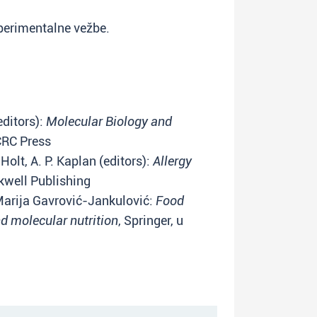
perimentalne vežbe.
editors):
Molecular Biology and
CRC Press
 Holt, A. P. Kaplan (editors):
Allergy
ckwell Publishing
 Marija Gavrović-Jankulović:
Food
d molecular nutrition
, Springer, u