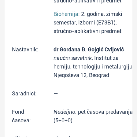
stručno-aplikativni predmet
Biohemija
: 2. godina, zimski
semestar, izborni (E73B1),
stručno-aplikativni predmet
Nastavnik:
dr Gordana Đ. Gojgić Cvijović
naučni savetnik
, Institut za
hemiju, tehnologiju i metalurgiju,
Njegoševa 12, Beograd
Saradnici:
—
Fond
Nedeljno:
pet časova predavanja
časova:
(5+0+0)