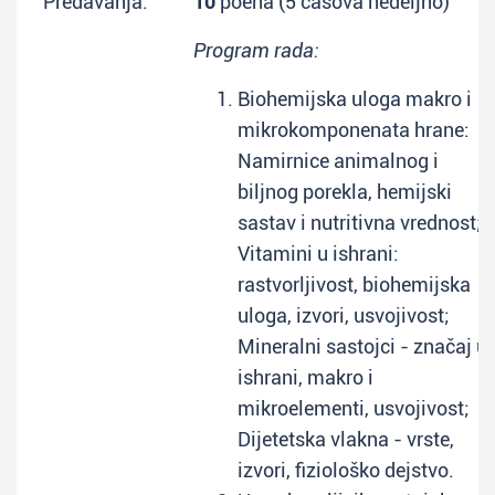
Predavanja:
10
poena (5 časova nedeljno)
Program rada:
Biohemijska uloga makro i
mikrokomponenata hrane:
Namirnice animalnog i
biljnog porekla, hemijski
sastav i nutritivna vrednost;
Vitamini u ishrani:
rastvorljivost, biohemijska
uloga, izvori, usvojivost;
Mineralni sastojci - značaj u
ishrani, makro i
mikroelementi, usvojivost;
Dijetetska vlakna - vrste,
izvori, fiziološko dejstvo.