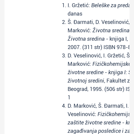
I. Gržetić:
Beleške za preda
danas
Š. Đarmati, D. Veselinović, I.
Marković:
Životna sredina i 
Životna sredina
- knjiga I, 
2007. (311 str) ISBN 978-
D. Veselinović, I. Gržetić, Š.
Marković:
Fizičkohemijske 
životne sredine - knjiga I: St
životnoj sredini
, Fakultet za
Beograd, 1995. (506 str) I
1
D. Marković, Š. Đarmati, I. G
Veselinović:
Fizičkohemijsk
zaštite životne sredine - knji
zagađivanja posledice i zaš