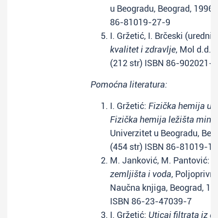
u Beogradu, Beograd, 1996. 
86-81019-27-9
I. Gržetić, I. Brčeski (urednic
kvalitet i zdravlje
, Mol d.d.,
(212 str) ISBN 86-902021-1
Pomoćna literatura:
I. Gržetić:
Fizička hemija u g
Fizička hemija ležišta miner
Univerzitet u Beogradu, Beo
(454 str) ISBN 86-81019-19
M. Janković, M. Pantović:
H
zemljišta i voda
, Poljoprivre
Naučna knjiga, Beograd, 199
ISBN 86-23-47039-7
I. Gržetić:
Uticaj filtrata iz 