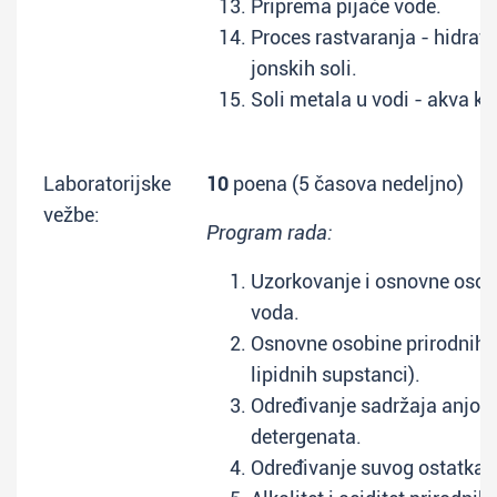
Priprema pijaće vode.
Proces rastvaranja - hidrata
jonskih soli.
Soli metala u vodi - akva k
Laboratorijske
10
poena (5 časova nedeljno)
vežbe:
Program rada:
Uzorkovanje i osnovne osob
voda.
Osnovne osobine prirodnih 
lipidnih supstanci).
Određivanje sadržaja anjon
detergenata.
Određivanje suvog ostatka fi