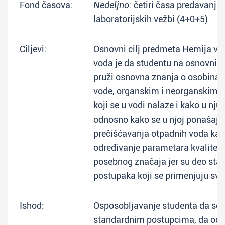
Fond časova:
Nedeljno:
četiri časa predavanja 
laboratorijskih vežbi (4+0+5)
Ciljevi:
Osnovni cilj predmeta Hemija vo
voda je da studentu na osnovni
pruži osnovna znanja o osobina
vode, organskim i neorganskim 
koji se u vodi nalaze i kako u nju
odnosno kako se u njoj ponašaju.
prečišćavanja otpadnih voda kao 
određivanje parametara kvaliteta
posebnog značaja jer su deo sta
postupaka koji se primenjuju svu
Ishod:
Osposobljavanje studenta da se k
standardnim postupcima, da odre