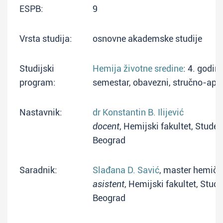
ESPB:
9
Vrsta studija:
osnovne akademske studije
Studijski
Hemija životne sredine
: 4. godin
program:
semestar, obavezni, stručno-apli
Nastavnik:
dr Konstantin B. Ilijević
docent
, Hemijski fakultet, Studen
Beograd
Saradnik:
Slađana D. Savić
, master hemiča
asistent
, Hemijski fakultet, Stude
Beograd