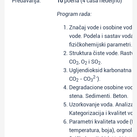
Predavanja:
10
poena (4 časa nedeljno)
Program rada:
Značaj vode i osobine vode. 
vode. Podela i sastav voda.
fizičkohemijski parametri.
Struktura čiste vode. Rastvo
CO
, O
i SO
.
2
2
2
Ugljendioksid karbonatna r
2-
CO
- CO
).
2
3
Degradacione osobine vode. 
stena. Sedimenti. Beton.
Uzorkovanje voda. Analiza 
Kategorizacija i kvalitet vo
Parametri kvaliteta vode (fiz
temperatura, boja), orgnolep