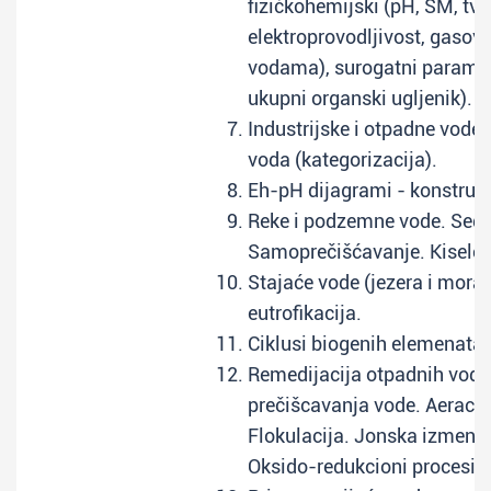
fizičkohemijski (pH, SM, tvr
elektroprovodljivost, gasovi
vodama), surogatni paramet
ukupni organski ugljenik).
Industrijske i otpadne vode
voda (kategorizacija).
Eh-pH dijagrami - konstrukc
Reke i podzemne vode. Sedi
Samoprečišćavanje. Kisele 
Stajaće vode (jezera i mora), 
eutrofikacija.
Ciklusi biogenih elemenata u
Remedijacija otpadnih voda
prečišcavanja vode. Aeracij
Flokulacija. Jonska izmena.
Oksido-redukcioni procesi.