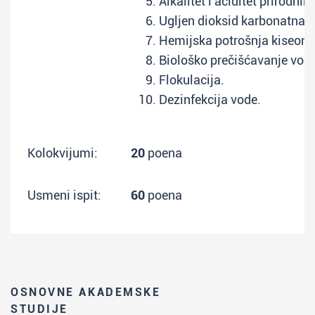
Alkalitet i aciditet prirodnih
Ugljen dioksid karbonatna r
Hemijska potrošnja kiseoni
Biološko prečišćavanje vod
Flokulacija.
Dezinfekcija vode.
Kolokvijumi:
20
poena
Usmeni ispit:
60
poena
OSNOVNE AKADEMSKE
STUDIJE