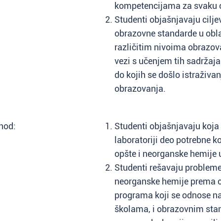
kompetencijama za svaku o
Studenti objašnjavaju cilje
obrazovne standarde u obla
različitim nivoima obrazova
vezi s učenjem tih sadržaja
do kojih se došlo istraživa
obrazovanja.
hod:
Studenti objašnjavaju koja 
laboratoriji deo potrebne k
opšte i neorganske hemije 
Studenti rešavaju probleme 
neorganske hemije prema c
programa koji se odnose na
školama, i obrazovnim stan