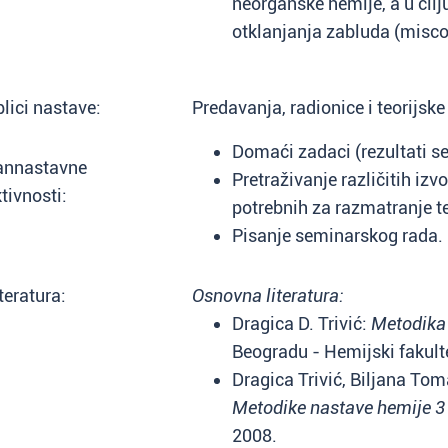
neorganske hemije, a u cilju
otklanjanja zabluda (misco
lici nastave:
Predavanja, radionice i teorijske
Domaći zadaci (rezultati s
annastavne
Pretraživanje različitih izv
tivnosti:
potrebnih za razmatranje t
Pisanje seminarskog rada.
teratura:
Osnovna literatura:
Dragica D. Trivić:
Metodika
Beogradu - Hemijski fakult
Dragica Trivić, Biljana To
Metodike nastave hemije 3 
2008.