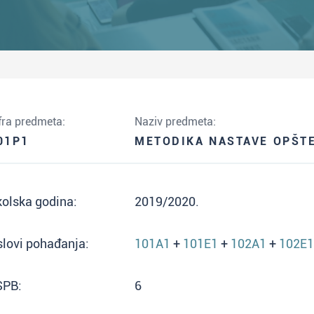
fra predmeta:
Naziv predmeta:
01P1
METODIKA NASTAVE OPŠTE
olska godina:
2019/2020.
lovi pohađanja:
101A1
+
101E1
+
102A1
+
102E1
SPB:
6