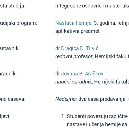
sta studija:
integrisane osnovne i master a
udijski program:
Nastava hemije
: 3. godina, letn
aplikativni predmet
astavnik:
dr Dragica D. Trivić
redovni profesor
, Hemijski fakul
radnik:
dr Jovana B. Araškov
naučni saradnik
, Hemijski fakul
ond časova:
Nedeljno:
dva časa predavanja + 
ljevi:
Studenti povezuju različite
nastave i učenja hemije s