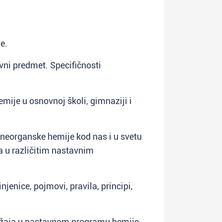
e.
vni predmet. Specifičnosti
emije u osnovnoj školi, gimnaziji i
i neorganske hemije kod nas i u svetu
va u različitim nastavnim
njenice, pojmovi, pravila, principi,
držaja u nastavnom programu hemije.