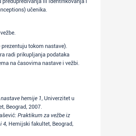
 predupređivanja ili identifikovanja i
nceptions) učenika.
 vežbe.
e prezentuju tokom nastave).
ora radi prikupljanja podataka
ema na časovima nastave i vežbi.
 nastave hemije 1
, Univerzitet u
et, Beograd, 2007.
mašević:
Praktikum za vežbe iz
i 4,
Hemijski fakultet, Beograd,