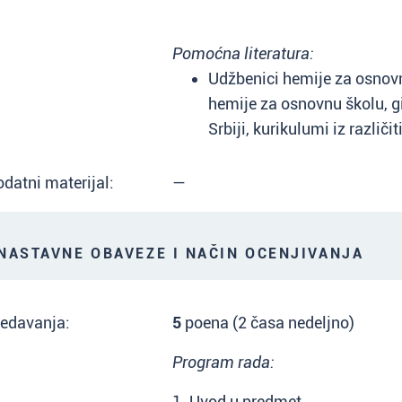
Pomoćna literatura:
Udžbenici hemije za osnovn
hemije za osnovnu školu, gi
Srbiji, kurikulumi iz različi
datni materijal:
—
ASTAVNE OBAVEZE I NAČIN OCENJIVANJA
redavanja:
5
poena (2 časa nedeljno)
Program rada:
1. Uvod u predmet.