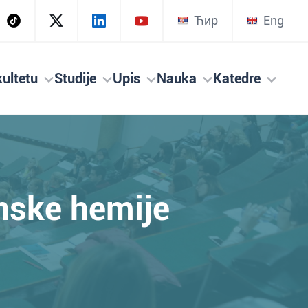
Ћир
Eng
ultetu
Studije
Upis
Nauka
Katedre
anske hemije