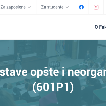
Za zaposlene
Za studente
O Fak
stave opšte i neorg
(601P1)