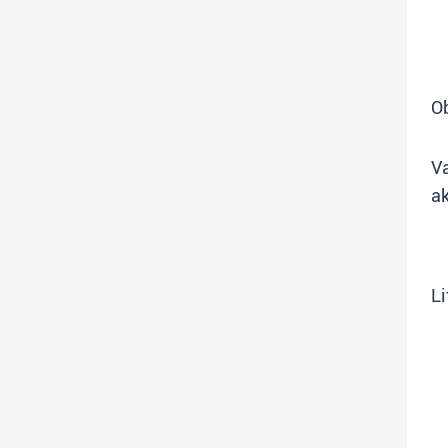
Ob
V
ak
Li