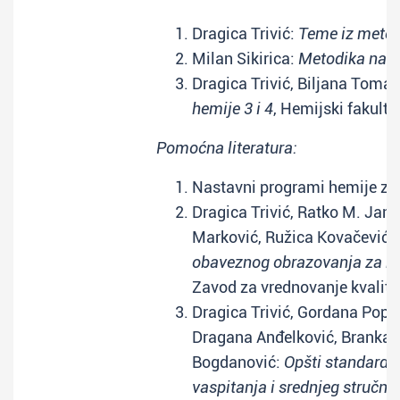
Dragica Trivić:
Teme iz metod
Milan Sikirica:
Metodika nast
Dragica Trivić, Biljana Toma
hemije 3 i 4
, Hemijski fakulte
Pomoćna literatura:
Nastavni programi hemije za 
Dragica Trivić, Ratko M. Jank
Marković, Ružica Kovačević, 
obaveznog obrazovanja za n
Zavod za vrednovanje kvalite
Dragica Trivić, Gordana Popov
Dragana Anđelković, Branka A
Bogdanović:
Opšti standardi 
vaspitanja i srednjeg stručn