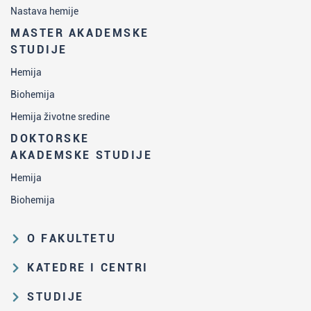
Nastava hemije
MASTER AKADEMSKE
STUDIJE
Hemija
Biohemija
Hemija životne sredine
DOKTORSKE
AKADEMSKE STUDIJE
Hemija
Biohemija
O FAKULTETU
Obrazovna i naučna delatnost
KATEDRE I CENTRI
Organizaciona i upravljačka
Katedra za analitičku hemiju
STUDIJE
struktura