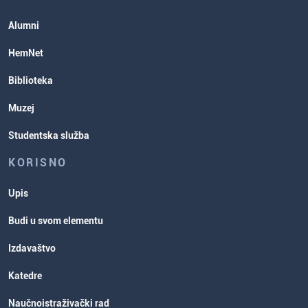
Studentska služba
Alumni
Rasporedi aktivnosti i ispitni rokovi
HemNet
Biblioteka
Muzej
Studentska služba
KORISNO
Upis
Budi u svom elementu
Izdavaštvo
Katedre
Naučnoistraživački rad