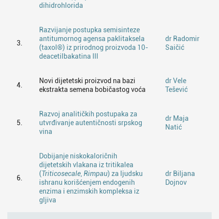
dihidrohlorida
Razvijanje postupka semisinteze
antitumornog agensa paklitaksela
dr Radomir
3.
(taxol®) iz prirodnog proizvoda 10-
Saičić
deacetilbakatina III
Novi dijetetski proizvod na bazi
dr Vele
4.
ekstrakta semena bobičastog voća
Tešević
Razvoj analitičkih postupaka za
dr Maja
5.
utvrđivanje autentičnosti srpskog
Natić
vina
Dobijanje niskokaloričnih
dijetetskih vlakana iz tritikalea
(
Triticosecale
,
Rimpau
) za ljudsku
dr Biljana
6.
ishranu korišćenjem endogenih
Dojnov
enzima i enzimskih kompleksa iz
gljiva