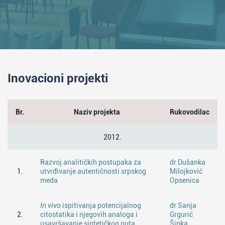
Inovacioni projekti
Br.
Naziv projekta
Rukovodilac
2012.
Razvoj analitičkih postupaka za
dr Dušanka
1.
utvrđivanje autentičnosti srpskog
Milojković
meda
Opsenica
In vivo
ispitivanja potencijalnog
dr Sanja
2.
citostatika i njegovih analoga i
Grgurić
usavršavanje sintetičkog puta
Šipka