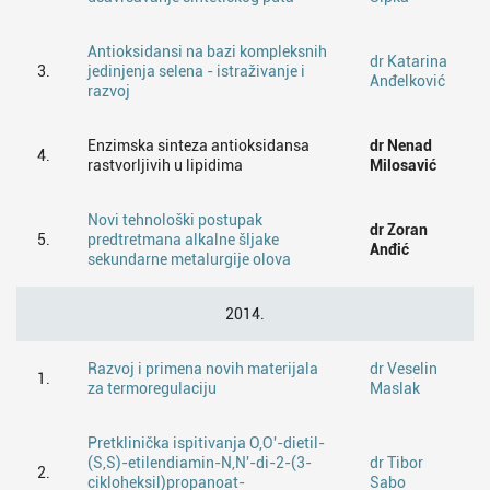
Antioksidansi na bazi kompleksnih
dr Katarina
3.
jedinjenja selena - istraživanje i
Anđelković
razvoj
Enzimska sinteza antioksidansa
dr Nenad
4.
rastvorljivih u lipidima
Milosavić
Novi tehnološki postupak
dr Zoran
5.
predtretmana alkalne šljake
Anđić
sekundarne metalurgije olova
2014.
Razvoj i primena novih materijala
dr Veselin
1.
za termoregulaciju
Maslak
Pretklinička ispitivanja O,O'-dietil-
(S,S)-etilendiamin-N,N'-di-2-(3-
dr Tibor
2.
cikloheksil)propanoat-
Sabo