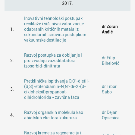
2017.
Inovativni tehnološki postupak
reciklaže i viši nivoi valorizacije
dr Zoran
1.
odabranih kritičnih metala iz
Anđić
sekundarnih sirovina postupkom
vakuumske destilacije
Razvoj postupka za dobijanje i
dr Filip
2.
proizvodnju vazodilatatora
Bihelović
izosorbid-dinitrata
Pretklinička ispitivanja O,O'-dietil-
(S,S)-etilendiamin-N,N'-di-2-(3-
dr Tibor
3.
cikloheksil)propanoat-
Sabo
dihidrohlorida - završna faza
Razvoj organskih molekula kao
dr Dejan
4.
abiotskih elicitora kukuruza
Opsenica
Razvoj kreme za regeneraciju i