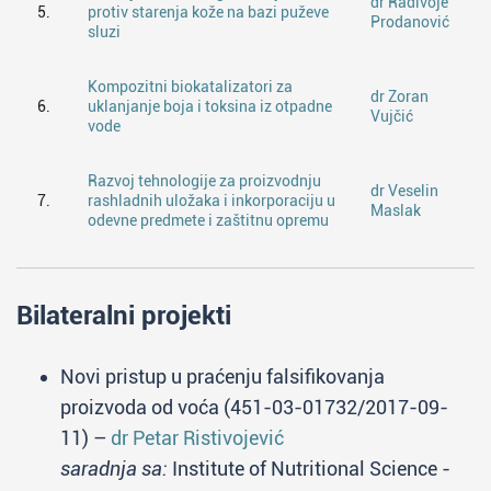
dr Radivoje
5.
protiv starenja kože na bazi puževe
Prodanović
sluzi
Kompozitni biokatalizatori za
dr Zoran
6.
uklanjanje boja i toksina iz otpadne
Vujčić
vode
Razvoj tehnologije za proizvodnju
dr Veselin
7.
rashladnih uložaka i inkorporaciju u
Maslak
odevne predmete i zaštitnu opremu
Bilateralni projekti
Novi pristup u praćenju falsifikovanja
proizvoda od voća (451-03-01732/2017-09-
11) –
dr Petar Ristivojević
saradnja sa:
Institute of Nutritional Science -