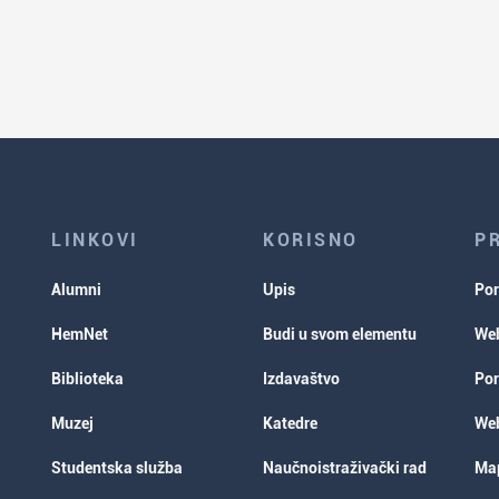
LINKOVI
KORISNO
P
Alumni
Upis
Por
HemNet
Budi u svom elementu
Web
Biblioteka
Izdavaštvo
Por
Muzej
Katedre
Web
Studentska služba
Naučnoistraživački rad
Map