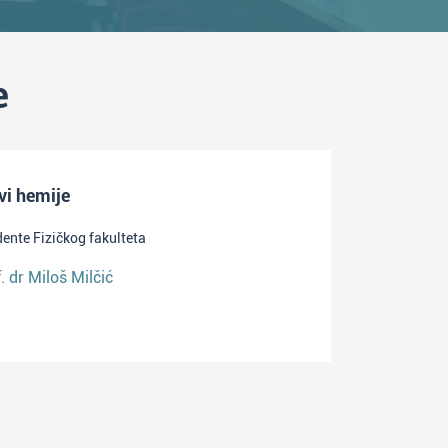
e
vi hemije
dente Fizičkog fakulteta
f. dr Miloš Milčić