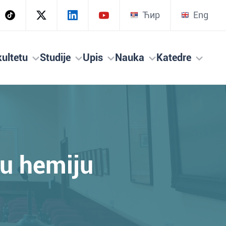
Ћир
Eng
ultetu
Studije
Upis
Nauka
Katedre
ku hemiju