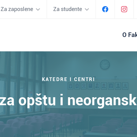
Za zaposlene
Za studente
O Fak
KATEDRE I CENTRI
za opštu i neorgans