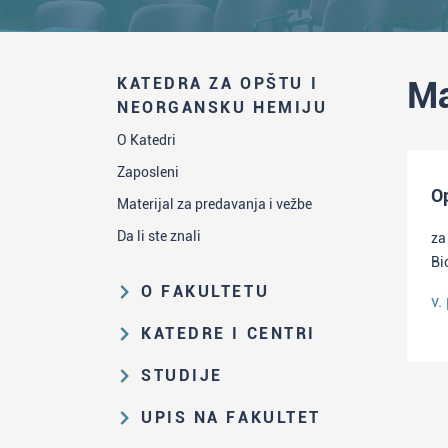
KATEDRA ZA OPŠTU I
Ma
NEORGANSKU HEMIJU
O Katedri
Zaposleni
O
Materijal za predavanja i vežbe
Da li ste znali
za
Bi
O FAKULTETU
v.
Obrazovna i naučna delatnost
KATEDRE I CENTRI
Organizaciona i upravljačka
Katedra za analitičku hemiju
STUDIJE
struktura
Katedra za biohemiju
Put studiranja na HF
Zakon o visokom obrazovanju i
UPIS NA FAKULTET
Katedra za nastavu hemije
propisi Fakulteta
Osnovne i integrisane akademske