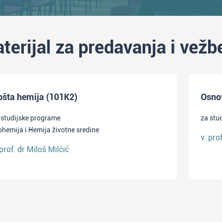
terijal za predavanja i vežb
pšta hemija (101K2)
Osno
 studijske programe
za stu
ohemija i Hemija životne sredine
v. pro
 prof. dr Miloš Milčić