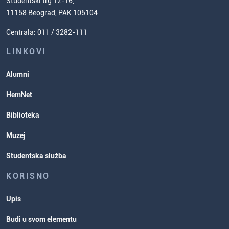
(ESPB)
Studentski trg 12-16,
Naučnoistraživački rad
Cenovnik studija
11158 Beograd, PAK 105104
Usavršavanje za nastavnike hemije
Zadaci za spremanje prijemnog
Centrala: 011 / 3282-111
Poverenik za ravnopravnost
ispita
Studentske organizacije
LINKOVI
Studentska služba
Alumni
Rasporedi aktivnosti i ispitni rokovi
HemNet
Biblioteka
Muzej
Studentska služba
KORISNO
Upis
Budi u svom elementu