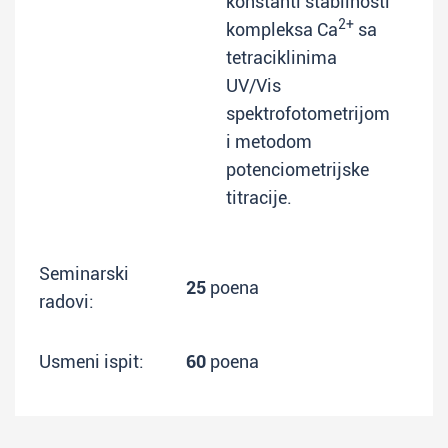
konstanti stabilnosti
2+
kompleksa Ca
sa
tetraciklinima
UV/Vis
spektrofotometrijom
i metodom
potenciometrijske
titracije.
Seminarski
25
poena
radovi:
Usmeni ispit:
60
poena