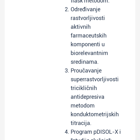
flask metodom.
Određivanje
rastvorljivosti
aktivnih
farmaceutskih
komponenti u
biorelevantnim
sredinama.
Proučavanje
superrastvorljivosti
tricikličnih
antidepresiva
metodom
konduktometrijskih
titracija.
Program pDISOL-X i