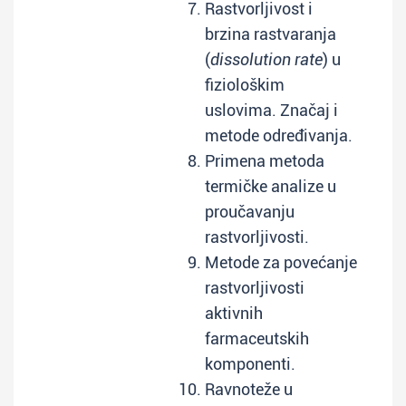
Rastvorljivost i
brzina rastvaranja
(
dissolution rate
) u
fiziološkim
uslovima. Značaj i
metode određivanja.
Primena metoda
termičke analize u
proučavanju
rastvorljivosti.
Metode za povećanje
rastvorljivosti
aktivnih
farmaceutskih
komponenti.
Ravnoteže u