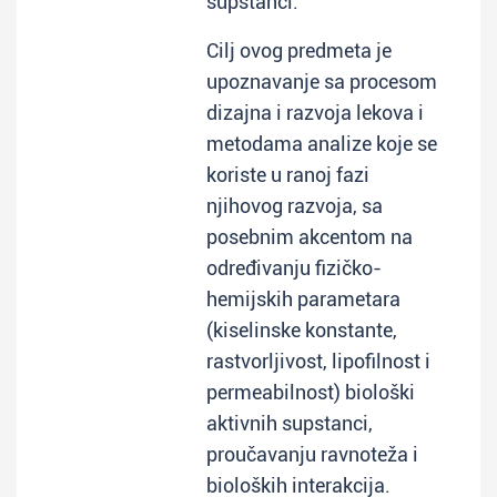
supstanci.
Cilj ovog predmeta je
upoznavanje sa procesom
dizajna i razvoja lekova i
metodama analize koje se
koriste u ranoj fazi
njihovog razvoja, sa
posebnim akcentom na
određivanju fizičko-
hemijskih parametara
(kiselinske konstante,
rastvorljivost, lipofilnost i
permeabilnost) biološki
aktivnih supstanci,
proučavanju ravnoteža i
bioloških interakcija.