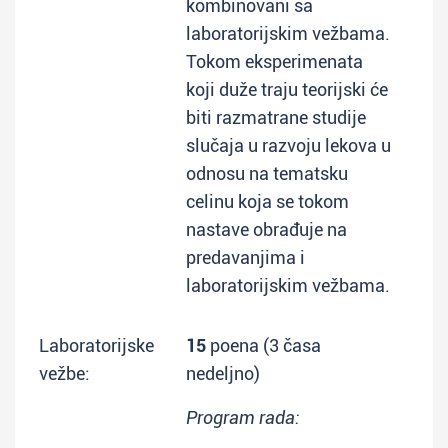
kombinovani sa
laboratorijskim vežbama.
Tokom eksperimenata
koji duže traju teorijski će
biti razmatrane studije
slučaja u razvoju lekova u
odnosu na tematsku
celinu koja se tokom
nastave obrađuje na
predavanjima i
laboratorijskim vežbama.
Laboratorijske
15
poena (3 časa
vežbe:
nedeljno)
Program rada: