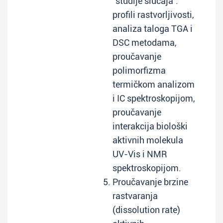
"studije slučaja":
profili rastvorljivosti,
analiza taloga TGA i
DSC metodama,
proučavanje
polimorfizma
termičkom analizom
i IC spektroskopijom,
proučavanje
interakcija biološki
aktivnih molekula
UV-Vis i NMR
spektroskopijom.
Proučavanje brzine
rastvaranja
(dissolution rate)