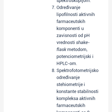
spektroskopijom.
Određivanje
lipofilnosti aktivnih
farmaceutskih
komponenti u
zavisnosti od pH
vrednosti
shake-
flask
metodom,
potenciometrijski i
HPLC-om.
Spektrofotometrijsko
određivanje
stehiometrije i
konstante stabilnosti
kompleksa aktivnih
farmaceutskih