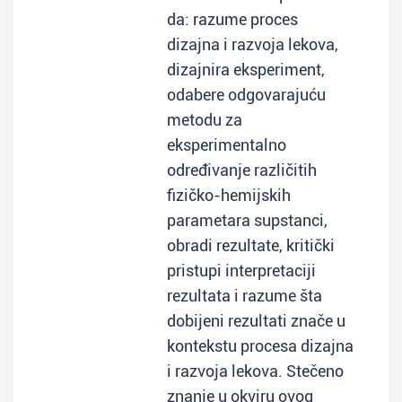
da: razume proces
dizajna i razvoja lekova,
dizajnira eksperiment,
odabere odgovarajuću
metodu za
eksperimentalno
određivanje različitih
fizičko-hemijskih
parametara supstanci,
obradi rezultate, kritički
pristupi interpretaciji
rezultata i razume šta
dobijeni rezultati znače u
kontekstu procesa dizajna
i razvoja lekova. Stečeno
znanje u okviru ovog