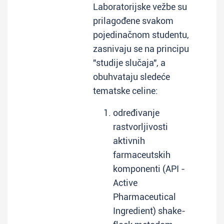
Laboratorijske vežbe su
prilagođene svakom
pojedinačnom studentu,
zasnivaju se na principu
"studije slučaja", a
obuhvataju sledeće
tematske celine:
određivanje
rastvorljivosti
aktivnih
farmaceutskih
komponenti (API -
Active
Pharmaceutical
Ingredient) shake-