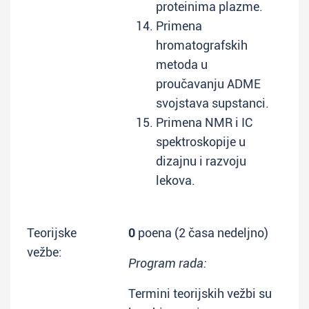
proteinima plazme.
Primena
hromatografskih
metoda u
proučavanju ADME
svojstava supstanci.
Primena NMR i IC
spektroskopije u
dizajnu i razvoju
lekova.
Teorijske
0
poena (2 časa nedeljno)
vežbe:
Program rada:
Termini teorijskih vežbi su