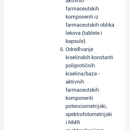
aktivnih
farmaceutskih
komponenti iz
farmaceutskih oblika
lekova (tablete i
kapsule).
Određivanje
kiselinskih konstanti
poliprotičnih
kiselina/baza -
aktivnih
farmaceutskih
komponenti
potenciometrijski,
spektrofotometrijski
i NMR