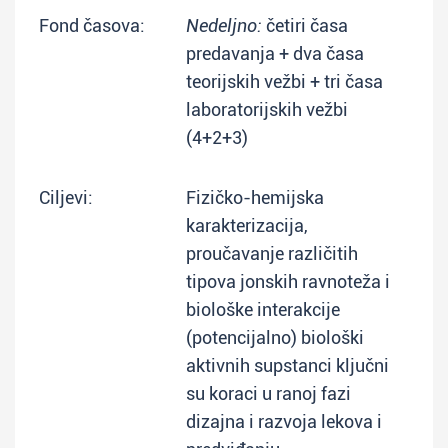
Fond časova:
Nedeljno:
četiri časa
predavanja + dva časa
teorijskih vežbi + tri časa
laboratorijskih vežbi
(4+2+3)
Ciljevi:
Fizičko-hemijska
karakterizacija,
proučavanje različitih
tipova jonskih ravnoteža i
biološke interakcije
(potencijalno) biološki
aktivnih supstanci ključni
su koraci u ranoj fazi
dizajna i razvoja lekova i