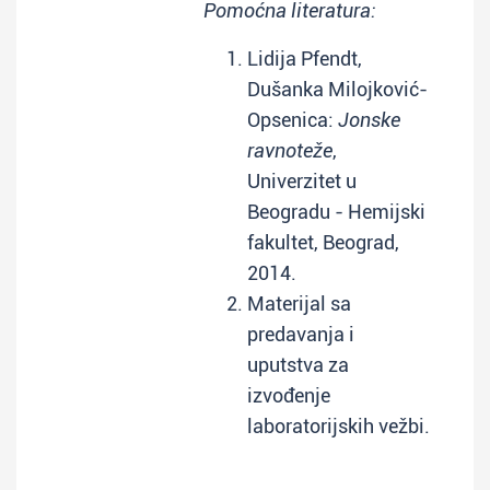
Pomoćna literatura:
Lidija Pfendt,
Dušanka Milojković-
Opsenica:
Jonske
ravnoteže
,
Univerzitet u
Beogradu - Hemijski
fakultet, Beograd,
2014.
Materijal sa
predavanja i
uputstva za
izvođenje
laboratorijskih vežbi.