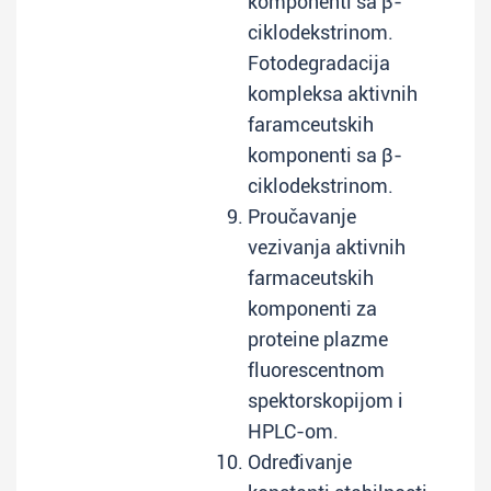
komponenti sa β-
ciklodekstrinom.
Fotodegradacija
kompleksa aktivnih
faramceutskih
komponenti sa β-
ciklodekstrinom.
Proučavanje
vezivanja aktivnih
farmaceutskih
komponenti za
proteine plazme
fluorescentnom
spektorskopijom i
HPLC-om.
Određivanje