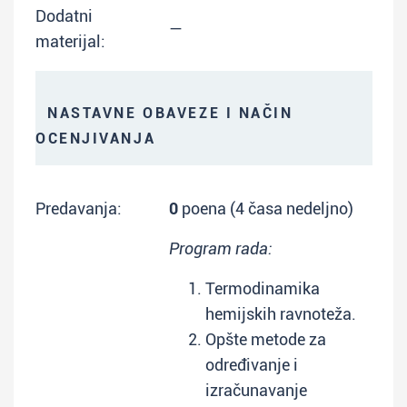
Dodatni
—
materijal:
NASTAVNE OBAVEZE I NAČIN
OCENJIVANJA
Predavanja:
0
poena (4 časa nedeljno)
Program rada:
Termodinamika
hemijskih ravnoteža.
Opšte metode za
određivanje i
izračunavanje