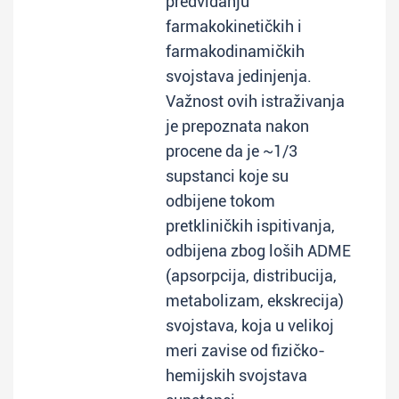
predviđanju
farmakokinetičkih i
farmakodinamičkih
svojstava jedinjenja.
Važnost ovih istraživanja
je prepoznata nakon
procene da je ~1/3
supstanci koje su
odbijene tokom
pretkliničkih ispitivanja,
odbijena zbog loših ADME
(apsorpcija, distribucija,
metabolizam, ekskrecija)
svojstava, koja u velikoj
meri zavise od fizičko-
hemijskih svojstava