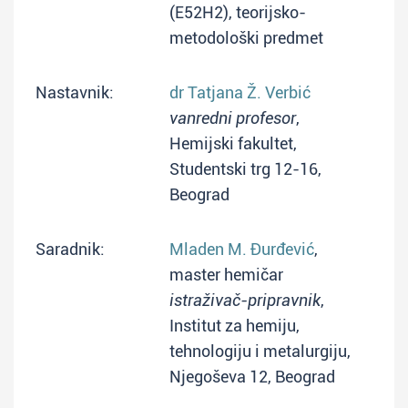
(E52H2), teorijsko-
metodološki predmet
Nastavnik:
dr Tatjana Ž. Verbić
vanredni profesor
,
Hemijski fakultet,
Studentski trg 12-16,
Beograd
Saradnik:
Mladen M. Đurđević
,
master hemičar
istraživač-pripravnik
,
Institut za hemiju,
tehnologiju i metalurgiju,
Njegoševa 12, Beograd