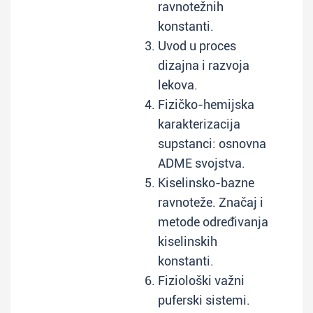
ravnotežnih
konstanti.
Uvod u proces
dizajna i razvoja
lekova.
Fizičko-hemijska
karakterizacija
supstanci: osnovna
ADME svojstva.
Kiselinsko-bazne
ravnoteže. Značaj i
metode određivanja
kiselinskih
konstanti.
Fiziološki važni
puferski sistemi.