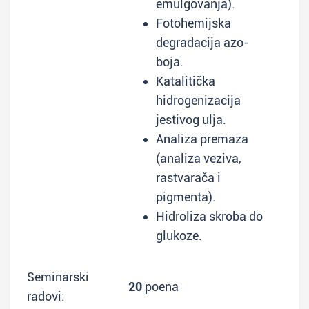
emulgovanja).
Fotohemijska
degradacija azo-
boja.
Katalitička
hidrogenizacija
jestivog ulja.
Analiza premaza
(analiza veziva,
rastvarača i
pigmenta).
Hidroliza skroba do
glukoze.
Seminarski
20
poena
radovi: