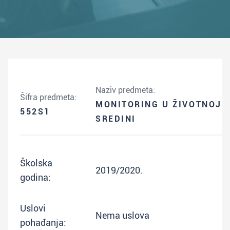
Naziv predmeta:
Šifra predmeta:
MONITORING U ŽIVOTNOJ
552S1
SREDINI
Školska
2019/2020.
godina:
Uslovi
Nema uslova
pohađanja: