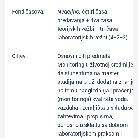
Fond časova:
Nedeljno:
četiri časa
predavanja + dva časa
teorijskih vežbi + tri časa
laboratorijskih vežbi (4+2+3)
Ciljevi:
Osnovni cilj predmeta
Monitoring u životnoj sredini je
da studentima na master
studijama pruži dodatna znanja
na temu nadgledanja i praćenja
(monitoringa) kvaliteta vode,
vazduha i zemljišta u skladu sa
zahtevima i propisima,
odnosno u skladu sa dobrom
laboratorijskom praksom i