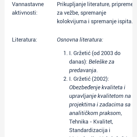
Vannastavne
Prikupljanje literature, pripreme
aktivnosti:
za vežbe, spremanje
kolokvijuma i spremanje ispita.
Literatura:
Osnovna literatura:
I. Gržetić (od 2003 do
danas):
Beleške za
predavanja
.
I. Gržetić (2002):
Obezbeđenje kvaliteta i
upravljanje kvalitetom na
projektima i zadacima sa
analitičkom praksom
,
Tehnika - Kvalitet,
Standardizacija i