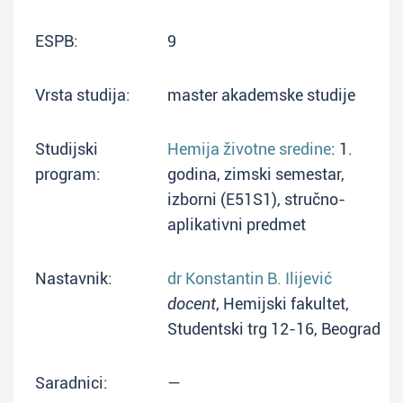
ESPB:
9
Vrsta studija:
master akademske studije
Studijski
Hemija životne sredine
: 1.
program:
godina, zimski semestar,
izborni (E51S1), stručno-
aplikativni predmet
Nastavnik:
dr Konstantin B. Ilijević
docent
, Hemijski fakultet,
Studentski trg 12-16, Beograd
Saradnici:
—