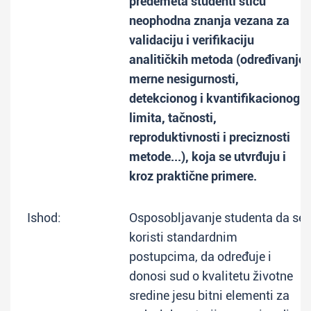
predemeta studenti stiču
neophodna znanja vezana za
validaciju i verifikaciju
analitičkih metoda (određivanje
merne nesigurnosti,
detekcionog i kvantifikacionog
limita, tačnosti,
reproduktivnosti i preciznosti
metode...), koja se utvrđuju i
kroz praktične primere.
Ishod:
Osposobljavanje studenta da se
koristi standardnim
postupcima, da određuje i
donosi sud o kvalitetu životne
sredine jesu bitni elementi za