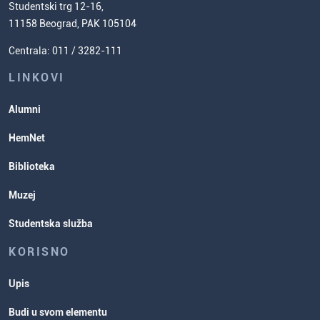
(ESPB)
Studentski trg 12-16,
Naučnoistraživački rad
Cenovnik studija
11158 Beograd, PAK 105104
Usavršavanje za nastavnike hemije
Zadaci za spremanje prijemnog
Centrala: 011 / 3282-111
Poverenik za ravnopravnost
ispita
Studentske organizacije
LINKOVI
Studentska služba
Alumni
Rasporedi aktivnosti i ispitni rokovi
HemNet
Biblioteka
Muzej
Studentska služba
KORISNO
Upis
Budi u svom elementu