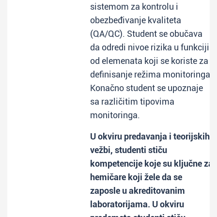
sistemom za kontrolu i
obezbeđivanje kvaliteta
(QA/QC). Student se obučava
da odredi nivoe rizika u funkciji
od elemenata koji se koriste za
definisanje režima monitoringa.
Konačno student se upoznaje
sa različitim tipovima
monitoringa.
U okviru predavanja i teorijskih
vežbi, studenti stiču
kompetencije koje su ključne za
hemičare koji žele da se
zaposle u akreditovanim
laboratorijama. U okviru