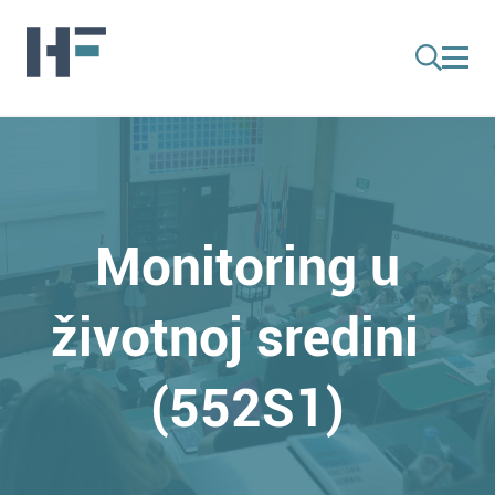
Monitoring u
životnoj sredini
(552S1)