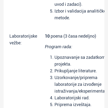
uvod i zadaci).
Izbor i validacija analitičke
metode.
Laboratorijske
10
poena (3 časa nedeljno)
vežbe:
Program rada:
Upoznavanje sa zadatkom
projekta.
Prikupljanje literature.
Uzorkovanje/priprema
laboratorije za izvođenje
istraživanja/eksperimenta.
Laboratorijski rad.
Priprema izveštaja.