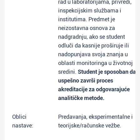
rad u laboratorijama, privredi,
inspekcijskim službama i
institutima. Predmet je
neizostavna osnova za
nadgradnju, ako se student
odluči da kasnije proširuje ili
nadopunjava svoja znanja u
oblasti monitoringa u životnoj
sredini.
Student je sposoban da
uspešno završi proces
akreditacije za odgovarajuće
analitičke metode.
Oblici
Predavanja, eksperimentalne i
nastave:
teorijske/računske vežbe.