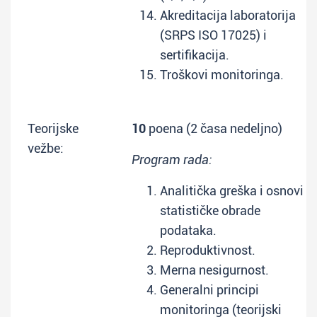
Akreditacija laboratorija
(SRPS ISO 17025) i
sertifikacija.
Troškovi monitoringa.
Teorijske
10
poena (2 časa nedeljno)
vežbe:
Program rada:
Analitička greška i osnovi
statističke obrade
podataka.
Reproduktivnost.
Merna nesigurnost.
Generalni principi
monitoringa (teorijski