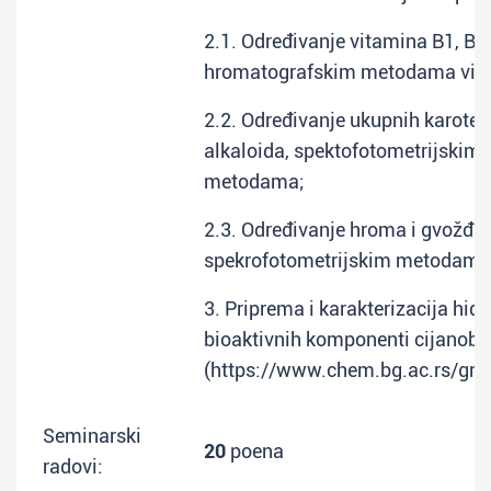
2.1. Određivanje vitamina B1, B6,
hromatografskim metodama viso
2.2. Određivanje ukupnih karotena
alkaloida, spektofotometrijskim
metodama;
2.3. Određivanje hroma i gvožđa
spekrofotometrijskim metodama
3. Priprema i karakterizacija hid
bioaktivnih komponenti cijanobakt
(https://www.chem.bg.ac.rs/gru
Seminarski
20
poena
radovi: