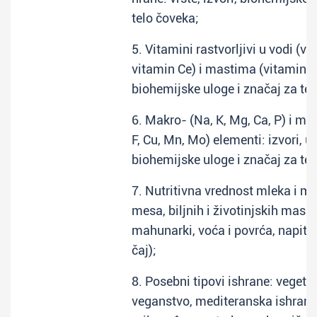
telo čoveka;
5. Vitamini rastvorljivi u vodi (vi
vitamin Ce) i mastima (vitamini A, 
biohemijske uloge i značaj za tel
6. Makro- (Na, K, Mg, Ca, P) i mikro
F, Cu, Mn, Mo) elementi: izvori, u
biohemijske uloge i značaj za tel
7. Nutritivna vrednost mleka i ml
mesa, biljnih i životinjskih masno
mahunarki, voća i povrća, napita
čaj);
8. Posebni tipovi ishrane: vegetar
veganstvo, mediteranska ishrana