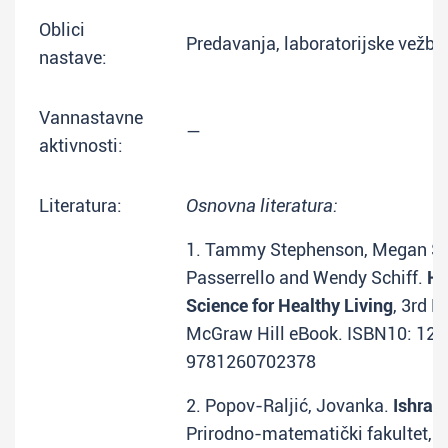
Oblici
Predavanja, laboratorijske vežbe
nastave:
Vannastavne
—
aktivnosti:
Literatura:
Osnovna literatura:
1. Tammy Stephenson, Megan San
Passerrello and Wendy Schiff.
Hu
Science for Healthy Living
, 3rd E
McGraw Hill eBook. ISBN10: 126
9781260702378
2. Popov-Raljić, Jovanka.
Ishran
Prirodno-matematički fakultet, 