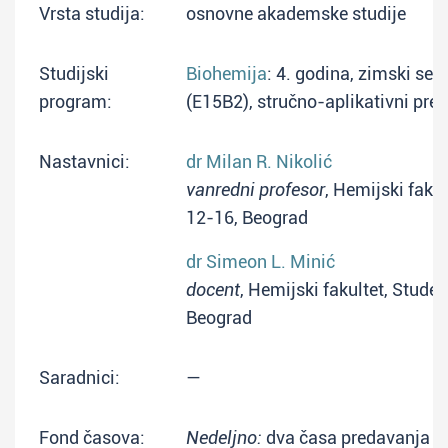
Vrsta studija:
osnovne akademske studije
Studijski
Biohemija
: 4. godina, zimski sem
program:
(E15B2), stručno-aplikativni pre
Nastavnici:
dr Milan R. Nikolić
vanredni profesor
, Hemijski fakul
12-16, Beograd
dr Simeon L. Minić
docent
, Hemijski fakultet, Studen
Beograd
Saradnici:
—
Fond časova:
Nedeljno:
dva časa predavanja + 