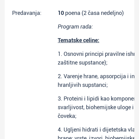
Predavanja:
10
poena (2 časa nedeljno)
Program rada:
Tematske celine:
1. Osnovni principi pravilne ishra
zaštitne supstance);
2. Varenje hrane, apsorpcija i int
hranljivih supstanci;
3. Proteini i lipidi kao komponent
svarljivost, biohemijske uloge i z
čoveka;
4. Ugljeni hidrati i dijetetska v
hrane: vrste, izvori, biohemijske 