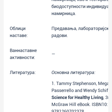
биодоступности индивидуал
намирница.
Облици
Предавања, лабораторијске
наставе:
радови.
Ваннаставне
—
активности:
Литература:
Основна литература:
1. Tammy Stephenson, Megan 
Passerrello and Wendy Schiff.
Science for Healthy Living
, 3r
McGraw Hill eBook. ISBN10: 
9781260702378