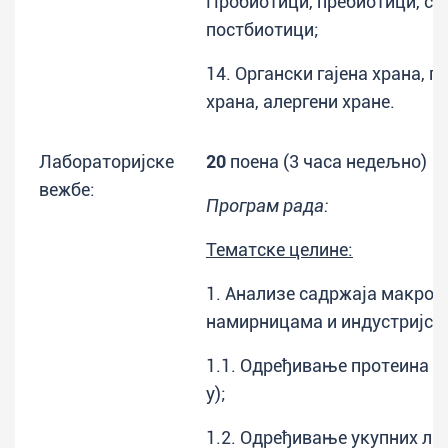
Пробиотици, пребиотици, си
постбиотици;
14. Органски гајена храна, 
храна, алергени хране.
Лабораторијске
20
поена (3 часа недељно)
вежбе:
Програм рада:
Тематске целине:
1. Анализе садржаја макрон
намирницама и индустријск
1.1. Одређивање протеина (м
у);
1.2. Одређивање укупних лип