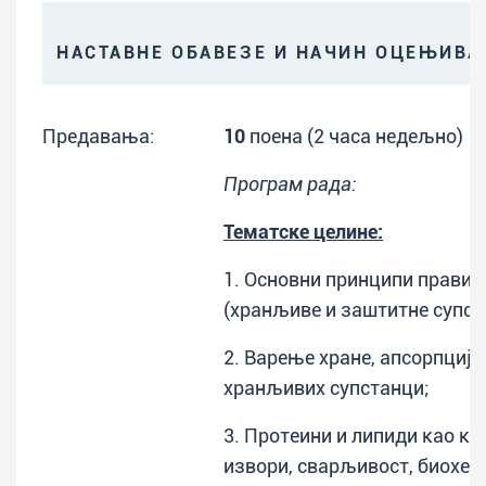
НАСТАВНЕ ОБАВЕЗЕ И НАЧИН ОЦЕЊИВ
Предавања:
10
поена (2 часа недељно)
Програм рада:
Тематске целине:
1. Основни принципи правил
(хранљиве и заштитне супст
2. Варење хране, апсорпција
хранљивих супстанци;
3. Протеини и липиди као ко
извори, сварљивост, биохеми