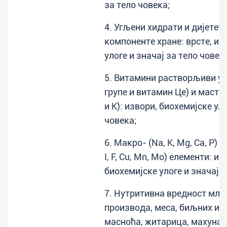
за тело човека;
4. Угљени хидрати и дијетет
компоненте хране: врсте, из
улоге и значај за тело човек
5. Витамини растворљиви у 
групе и витамин Це) и мастим
и К): извори, биохемијске уло
човека;
6. Макро- (Na, K, Mg, Ca, P) и 
I, F, Cu, Mn, Mo) елементи: из
биохемијске улоге и значај з
7. Нутритивна вредност мле
производа, меса, биљних и
масноћа, житарица, махунарк