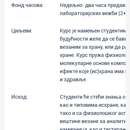
Фонд часова:
Недељно:
два часа предавањ
лабораторијских вежби (2+0
Циљеви:
Курс је намењен студентима 
будућности желе да се бав
везаним за храну, или да ра
хране. Курс пружа физиолош
молекуларне основе компоне
ефекте које (ис)храна има 
и здравље.
Исход:
Студенти ће стећи знања о 
као и типовима исхране, како
тако и са физиолошког аспек
вештине везане за аналитик
намирница, као и тестирање