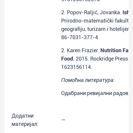
2. Popov-Raljić, Jovanka.
Ishr
Prirodno-matematički fakulte
geografiju, turizam i hotelijer
86-7031-377-4
2. Karen Frazier.
Nutrition Fac
Food.
2015. Rockridge Press. 
1623156114.
Помоћна литература:
Одабрани ревијални радови 
Додатни
—
материјал: