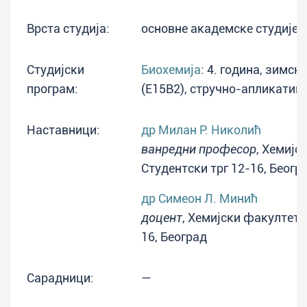
Врста студија:
основне академске студије
Студијски
Биохемија
: 4. година, зимск
програм:
(E15B2), стручно-апликатив
Наставници:
др Милан Р. Николић
ванредни професор
, Хемијс
Студентски трг 12-16, Беогр
др Симеон Л. Минић
доцент
, Хемијски факултет, 
16, Београд
Сарадници:
—