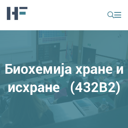
Биохемија хране и
исхране (432B2)