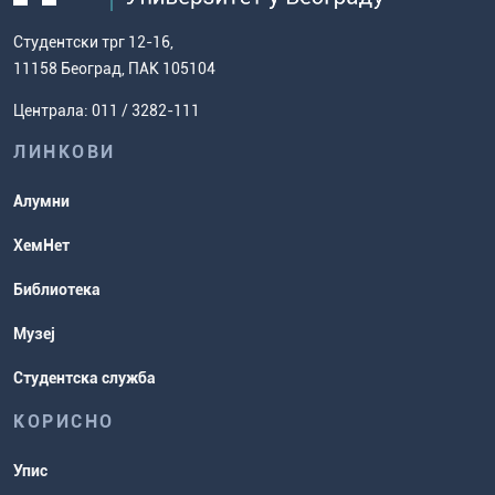
дисертације
како доћи до нас
факултет
Европски систем преноса бодова
Студентски трг 12-16,
Научноистраживачки рад
Ценовник студија
(ЕСПБ)
11158 Београд, ПАК 105104
Задаци за спремање пријемног
Усавршавање за наставнике
Централа: 011 / 3282-111
испита
хемије
ЛИНКОВИ
Повереник за равноправност
Студентске организације
Алумни
Студентска служба
ХемНет
Распореди активности и испитни
Библиотека
рокови
Музеј
Студентска служба
КОРИСНО
Упис