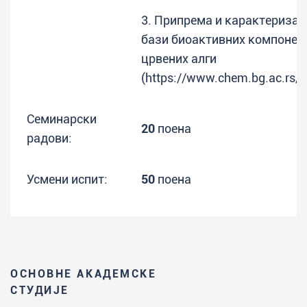
3. Припрема и карактеризац
бази биоактивних компонент
црвених алги
(https://www.chem.bg.ac.rs/
Семинарски
20
поена
радови:
Усмени испит:
50
поена
ОСНОВНЕ АКАДЕМСКЕ
СТУДИЈЕ