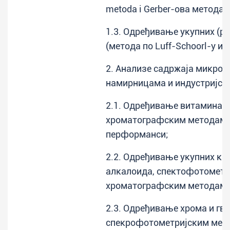
metoda i Gerber-ова метода 
1.3. Одређивање укупних (р
(метода по Luff-Schoorl-у и
2. Анализе садржаја микрон
намирницама и индустријск
2.1. Одређивање витамина Б1
хроматографским методама
перформанси;
2.2. Одређивање укупних ка
алкалоида, спектофотометр
хроматографским методам
2.3. Одређивање хрома и гв
спекрофотометријским мет