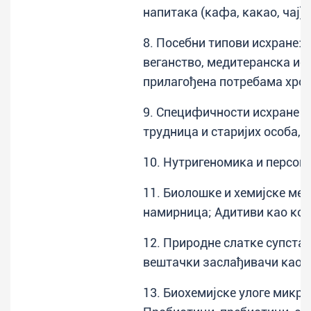
напитака (кафа, какао, чај);
8. Посебни типови исхране: 
веганство, медитеранска ис
прилагођена потребама хро
9. Специфичности исхране де
трудница и старијих особа, к
10. Нутригеномика и персон
11. Биолошке и хемијске ме
намирница; Адитиви као ком
12. Природне слатке супстан
вештачки заслађивачи као к
13. Биохемијске улоге микро