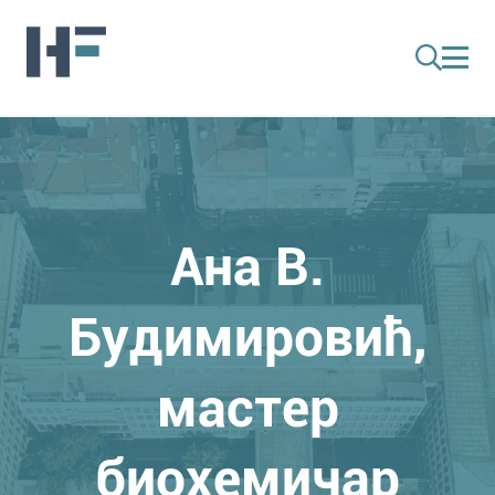
Ана В.
Будимировић,
мастер
биохемичар