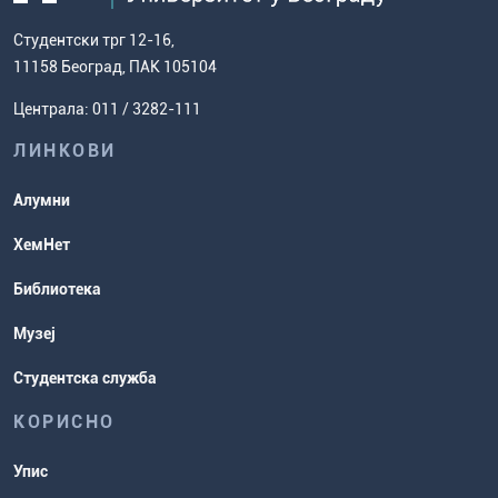
дисертације
како доћи до нас
факултет
Европски систем преноса бодова
Студентски трг 12-16,
Научноистраживачки рад
Ценовник студија
(ЕСПБ)
11158 Београд, ПАК 105104
Задаци за спремање пријемног
Усавршавање за наставнике
Централа: 011 / 3282-111
испита
хемије
ЛИНКОВИ
Повереник за равноправност
Студентске организације
Алумни
Студентска служба
ХемНет
Распореди активности и испитни
Библиотека
рокови
Музеј
Студентска служба
КОРИСНО
Упис