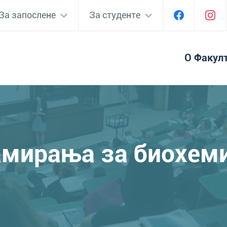
За запослене
За студенте
О Факул
амирања за биохем