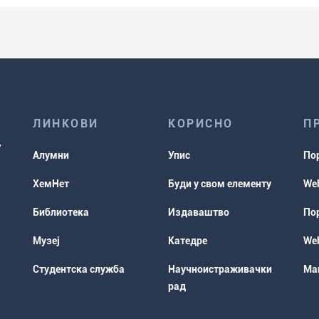
ЛИНКОВИ
КОРИСНО
П
Алумни
Упис
По
ХемНет
Буди у свом елементу
Web
Библиотека
Издаваштво
Пор
Музеј
Катедре
Web
Студентска служба
Научноистраживачки
Мап
рад