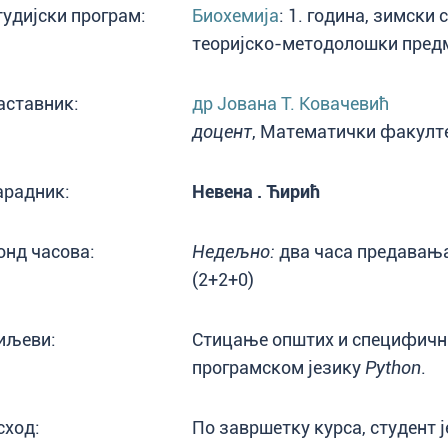
тудијски програм:
Биохемија
: 1. година, зимски 
теоријско-методолошки пред
аставник:
др Јована Т. Ковачевић
доцент
, Математички факултет
арадник:
Невена . Ћирић
онд часова:
Недељно:
два часа предавања
(2+2+0)
иљеви:
Стицање општих и специфичн
програмском језику
Python
.
сход:
По завршетку курса, студент ј