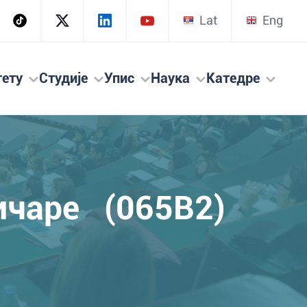
Lat
Eng
тету
Студије
Упис
Наука
Катедре
ичаре (065B2)