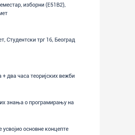
семестар, изборни (E51B2),
мет
, Студентски трг 16, Београд
 + два часа теоријских вежби
их знања о програмирању на
е усвојио основне концепте