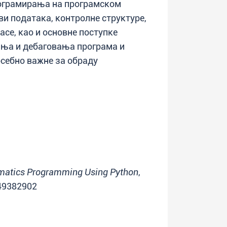
рограмирања на програмском
ови података, контролне структуре,
асе, као и основне поступке
ња и дебаговања програма и
осебно важне за обраду
rmatics Programming Using Python
,
449382902