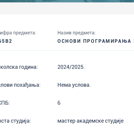
ифра предмета:
Назив предмета:
65B2
ОСНОВИ ПРОГРАМИРАЊА 
колска година:
2024/2025.
слови похађања:
Нема услова.
СПБ:
6
рста студија:
мастер академске студије