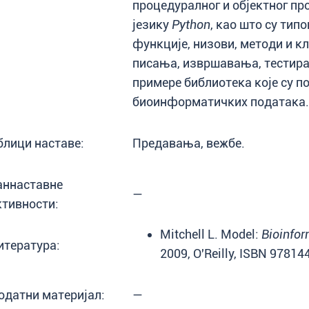
процедуралног и објектног п
језику
Python
, као што су тип
функције, низови, методи и кл
писања, извршавања, тестира
примере библиотека које су п
биоинформатичких података.
блици наставе:
Предавања, вежбе.
аннаставне
—
ктивности:
Mitchell L. Model:
Bioinfo
итература:
2009, O'Reilly, ISBN 9781
одатни материјал:
—