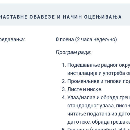
АСТАВНЕ ОБАВЕЗЕ И НАЧИН ОЦЕЊИВАЊА
редавања:
0
поена (2 часа недељно)
Програм рада:
Подешавање радног окру
инсталација и употреба о
Променљиве и типови по
Листе и ниске.
Улаз/излаз и обрада гре
стандардног улаза, писа
читање података из дато
датотеке, обрада грешака
Гранања (наредбе if, elif, e