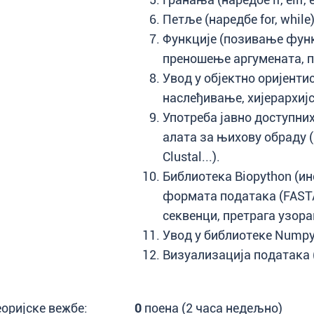
Петље (наредбе for, while)
Функције (позивање функ
преношење аргумената, п
Увод у објектно оријенти
наслеђивање, хијерархиј
Употреба јавно доступни
алата за њихову обраду (P
Clustal...).
Библиотека Biopython (и
формата података (FASTA
секвенци, претрага узора
Увод у библиотеке Numpy, 
Визуализација података 
еоријске вежбе:
0
поена (2 часа недељно)