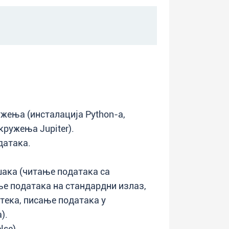
жења (инсталација Python-а,
кружења Jupiter).
датака.
шака (читање података са
ње података на стандардни излаз,
тека, писање података у
).
lse).