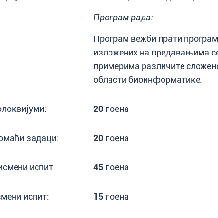
Програм рада:
Програм вежби прати програм
изложених на предавањима се
примерима различите сложено
области биоинформатике.
олоквијуми:
20
поена
омаћи задаци:
20
поена
исмени испит:
45
поена
смени испит:
15
поена