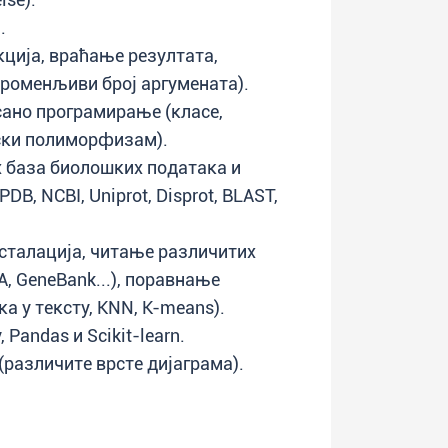
.
ција, враћање резултата,
роменљиви број аргумената).
сано програмирање (класе,
ски полиморфизам).
х база биолошких података и
DB, NCBI, Uniprot, Disprot, BLAST,
нсталација, читање различитих
, GeneBank...), поравнање
ка у тексту, KNN, K-means).
Pandas и Scikit-learn.
(различите врсте дијаграма).