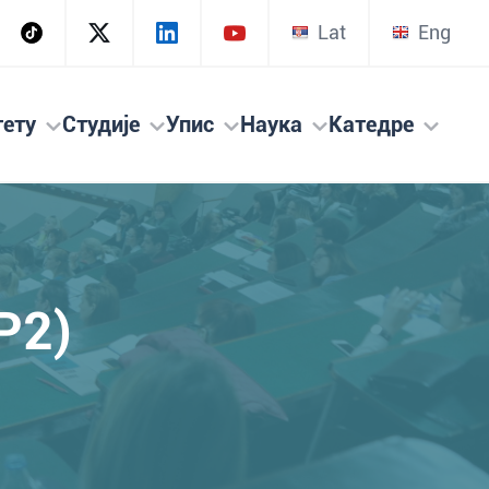
Lat
Eng
тету
Студије
Упис
Наука
Катедре
P2)