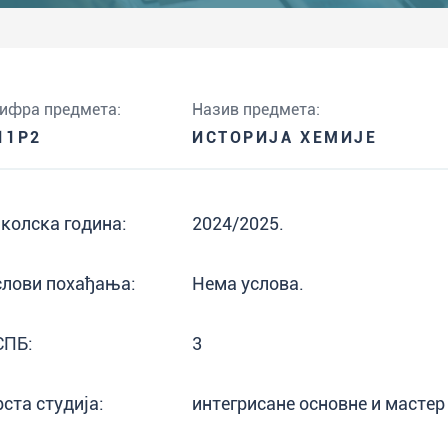
ифра предмета:
Назив предмета:
11P2
ИСТОРИЈА ХЕМИЈЕ
колска година:
2024/2025.
слови похађања:
Нема услова.
СПБ:
3
рста студија:
интегрисане основне и мастер