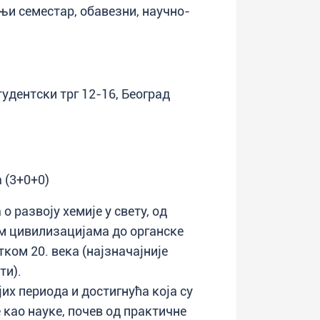
етњи семестар, обавезни, научно-
тудентски трг 12-16, Београд
 (3+0+0)
 развоју хемије у свету, од
им цивилизацијама до органске
тком 20. века (најзначајније
ти).
х периода и достигнућа којa су
 као науке, почев од практичне