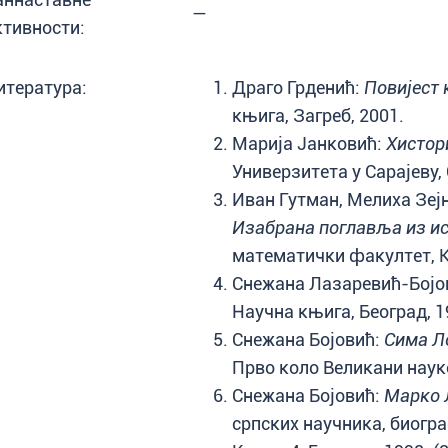
—
ктивности:
итература:
Драго Грденић:
Повијест 
књига, Загреб, 2001.
Марија Јанковић:
Хистор
Универзитета у Сарајеву, 
Иван Гутман, Мелиха Зејн
Изабрана поглавља из ис
математички факултет, К
Снежана Лазаревић-Бојо
Научна књига, Београд, 1
Снежана Бојовић:
Сима Л
Прво коло Великани науке
Снежана Бојовић:
Марко 
српских научника, биогра