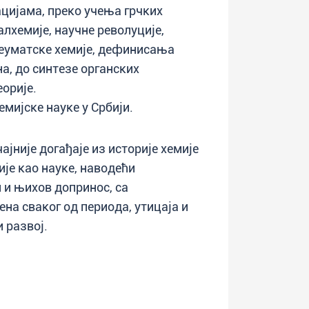
ацијама, преко учења грчких
лхемије, научне револуције,
неуматске хемије, дефинисања
а, до синтезе органских
орије.
мијске науке у Србији.
јније догађаје из историје хемије
ије као науке, наводећи
и и њихов допринос, са
а сваког од периода, утицаја и
 развој.