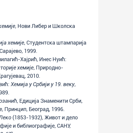
кемије
, Нови Либер и Школска
ија хемије
, Студентска штампарија
Сарајево, 1999.
илагић-Хајрић, Инес Нуић:
торије хемије
, Природно-
рагујевац, 2010.
вић:
Хемија у Србији у 19. веку
,
989.
озанић
, Едиција Знаменити Срби,
, Принцип, Београд, 1996.
Леко
(1853-1932), Живот и дело
фије и библиографије, САНУ,