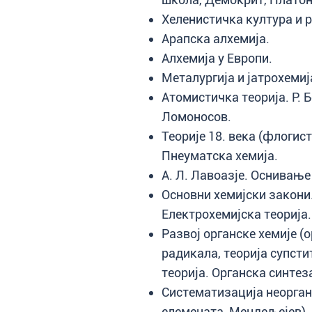
Хеленистичка култура и 
Арапска алхемија.
Алхемија у Европи.
Металургија и јатрохемиј
Атомистичка теорија. Р. 
Ломоносов.
Теорије 18. века (флогис
Пнеуматска хемија.
А. Л. Лавоазје. Оснивање
Основни хемијски закони.
Електрохемијска теорија.
Развој органске хемије (
радикала, теорија супсти
теорија. Органска синтез
Систематизација неорган
елемената, Мендељејев).