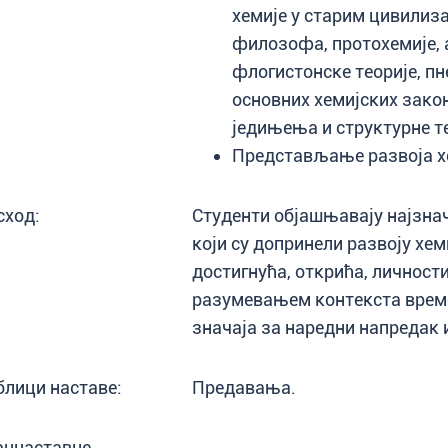
хемије у старим цивилиз
филозофа, протохемије, а
флогистонске теорије, п
основних хемијских закон
једињења и структурне те
Представљање развоја хе
сход:
Студенти објашњавају најзнача
који су допринели развоју хем
достигнућа, открића, личност
разумевањем контекста времен
значаја за наредни напредак и
блици наставе:
Предавања.
аннаставне