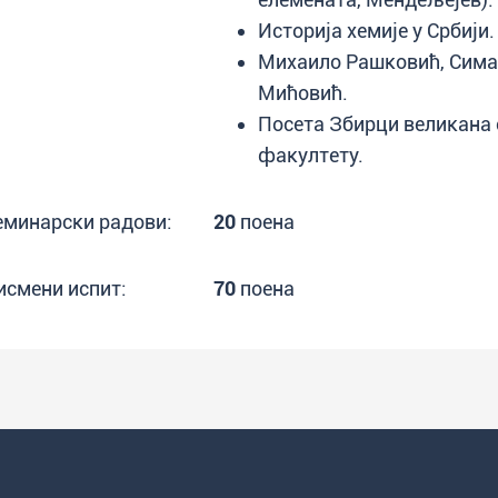
Историја хемије у Србији.
Михаило Рашковић, Сима
Мићовић.
Посета Збирци великана 
факултету.
еминарски радови:
20
поена
исмени испит:
70
поена