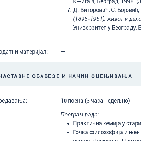
Књига 4, Београд, 1998. (
Д. Виторовић, С. Бојовић,
(1896-1981), живот и дел
Универзитет у Београду, Б
одатни материјал:
—
АСТАВНЕ ОБАВЕЗЕ И НАЧИН ОЦЕЊИВАЊА
редавања:
10
поена (3 часа недељно)
Програм рада:
Практична хемија у стар
Грчка филозофија и њен у
школа, Демокрит, Платон,