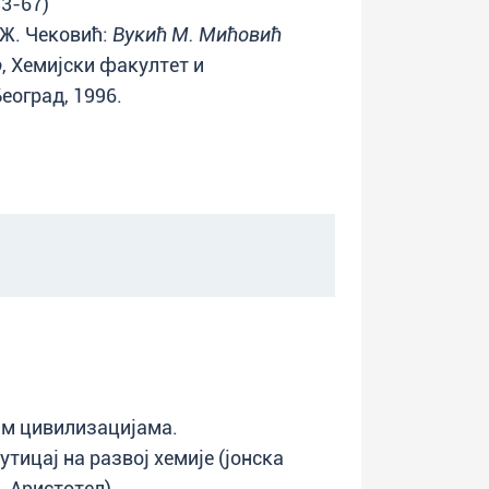
33-67)
 Ж. Чековић:
Вукић М. Мићовић
о
, Хемијски факултет и
еоград, 1996.
им цивилизацијама.
тицај на развој хемије (јонска
 Аристотел).