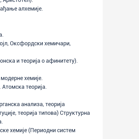
рађање алхемије.
а.
Бојл, Оксфордски хемичари,
тонска и теорија о афинитету).
 модерне хемије.
 Атомска теорија.
органска анализа, теорија
туције, теорија типова) Структурна
а.
ске хемије (Периодни систем