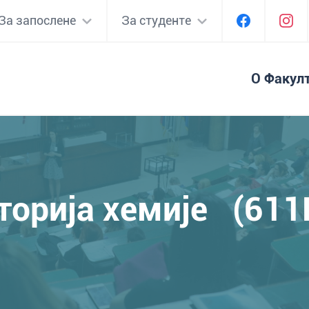
За запослене
За студенте
О Факул
торија хемије (611