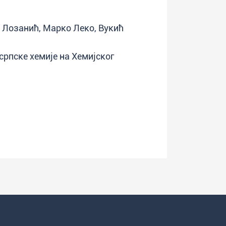
 Лозанић, Марко Леко, Вукић
српске хемије на Хемијског