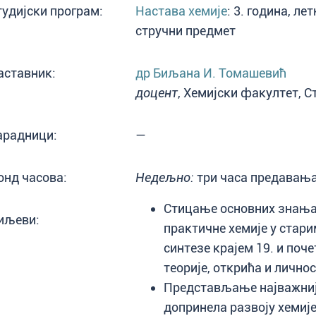
тудијски програм:
Настава хемије
: 3. година, л
стручни предмет
аставник:
др Биљана И. Томашевић
доцент
, Хемијски факултет, С
арадници:
—
онд часова:
Недељно:
три часа предавања
Стицање основних знања о
иљеви:
практичне хемије у стар
синтезе крајем 19. и поче
теорије, открића и личнос
Представљање најважнији
допринелa развоју хемије