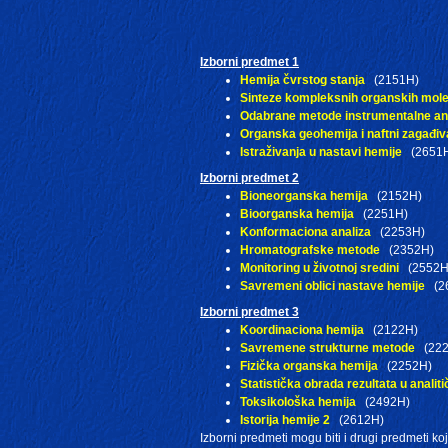
Izborni predmet 1
Hemija čvrstog stanja
(2151H)
Sinteze kompleksnih organskih mol
Odabrane metode instrumentalne an
Organska geohemija i naftni zagađiv
Istraživanja u nastavi hemije
(2651
Izborni predmet 2
Bioneorganska hemija
(2152H)
Bioorganska hemija
(2251H)
Konformaciona analiza
(2253H)
Hromatografske metode
(2352H)
Monitoring u životnoj sredini
(2552H
Savremeni oblici nastave hemije
(2
Izborni predmet 3
Koordinaciona hemija
(2122H)
Savremene strukturne metode
(222
Fizička organska hemija
(2252H)
Statistička obrada rezultata u analiti
Toksikološka hemija
(2492H)
Istorija hemije 2
(2612H)
Izborni predmeti mogu biti i drugi predmeti ko