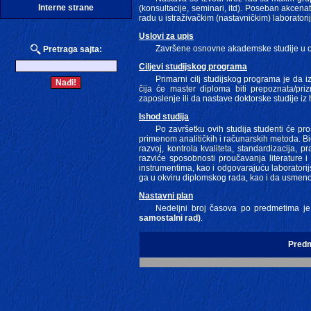
Interne strane
(konsultacije, seminari, itd). Poseban akcen
radu u istraživačkim (nastavničkim) laborato
Uslovi za upis
Završene osnovne akademske studije u 
Pretraga sajta:
Ciljevi studijskog programa
Primarni cilj studijskog programa je da 
čija će master diploma biti prepoznata/pri
zaposlenje ili da nastave doktorske studije iz
Ishod studija
Po završetku ovih studija studenti će pro
primenom analitičkih i računarskih metoda. Bić
razvoj, kontrola kvaliteta, standardizacija,
razviće sposobnosti proučavanja literature 
instrumentima, kao i odgovarajuću laboratorijs
ga u okviru diplomskog rada, kao i da usmeno
Nastavni plan
Nedeljni broj časova po predmetima j
samostalni rad)
.
Pred