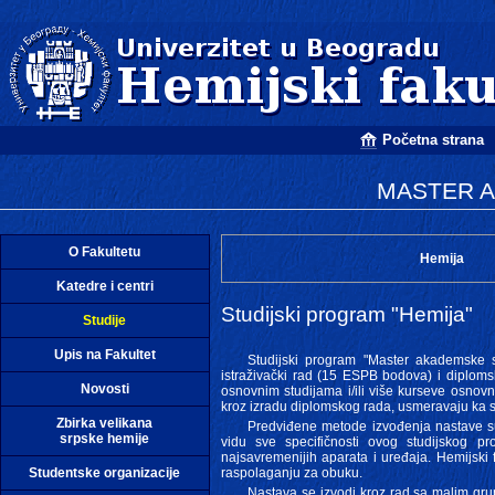
Početna strana
MASTER A
O Fakultetu
Hemija
Katedre i centri
Studijski program "Hemija"
Studije
Upis na Fakultet
Studijski program "Master akademske 
istraživački rad (15 ESPB bodova) i diploms
Novosti
osnovnim studijama i/ili više kurseve osnovn
kroz izradu diplomskog rada, usmeravaju ka 
Zbirka velikana
Predviđene metode izvođenja nastave su 
srpske hemije
vidu sve specifičnosti ovog studijskog pr
najsavremenijih aparata i uređaja. Hemijski 
Studentske organizacije
raspolaganju za obuku.
Nastava se izvodi kroz rad sa malim gru