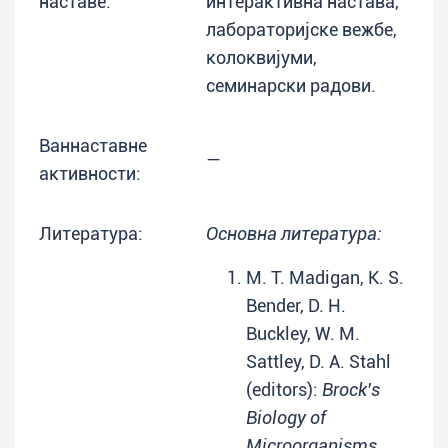
наставе:
интерактивна настава,
лабораторијске вежбе,
колоквијуми,
семинарски радови.
Ваннаставне
—
активности:
Литература:
Основна литература:
M. T. Madigan, K. S.
Bender, D. H.
Buckley, W. M.
Sattley, D. A. Stahl
(editors):
Brock's
Biology of
Microorganisms
,