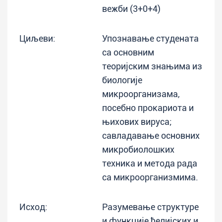
вежби (3+0+4)
Циљеви:
Упознавање студената
са основним
теоријским знањима из
биологије
микроорганизама,
посебно прокариота и
њихових вируса;
савладавање основних
микробиолошких
техника и метода рада
са микроорганизмима.
Исход:
Разумевање структуре
и функције ћелијских и