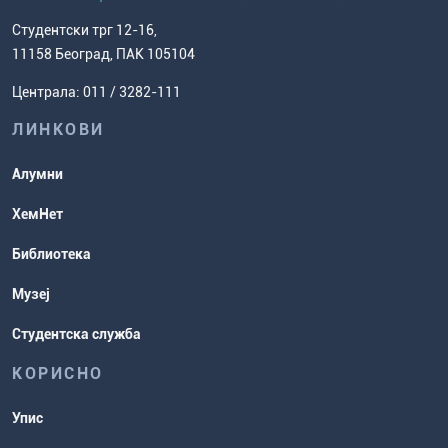
како доћи до нас
факултет
Европски систем преноса бодова
Студентски трг 12-16,
Научноистраживачки рад
Ценовник студија
(ЕСПБ)
11158 Београд, ПАК 105104
Задаци за спремање пријемног
Усавршавање за наставнике
Централа: 011 / 3282-111
испита
хемије
ЛИНКОВИ
Повереник за равноправност
Студентске организације
Алумни
Студентска служба
ХемНет
Распореди активности и испитни
Библиотека
рокови
Музеј
Студентска служба
КОРИСНО
Упис