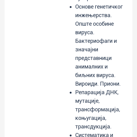
Основе генетичког
инжењерства.
Опште особине
вируса.
Бактериофаги и
значајни
представници
анималних и
биљних вируса.
Вироиди. Приони.
Репарација ДНК,
мутације,
трансформација,
коњугација,
трансдукција.
Систематика и