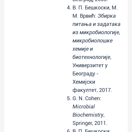
В. П. Бешкоски, М.
М. Врвић:
Збирка
питања и задатака
из микробиологије,
микробиолошке
хемије и
биотехнологије
,
Универзитет у
Београду -
Хемијски
факултет, 2017.
G. N. Cohen:
Microbial
Biochemistry
,
Springer, 2011.
В. П. Бешкоски: