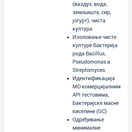
(ваздух, вода,
земљиште, сир,
јогурт), чиста
култура.
Изоловање чисте
културе бактерија
рода Bacillus,
Pseudomonas и
Streptomyces.
Идентификација
МО комерцијалним
АPI тестовима,
Бактеријске масне
киселине (GC).
Одређивање
минималне