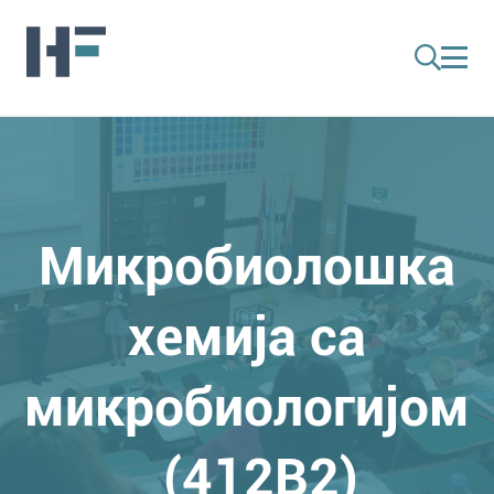
Микробиолошкa
хемија са
микробиологијом
(412B2)