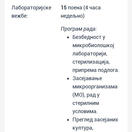
Лабораторијске
15
поена (4 часа
вежбе:
недељно)
Програм рада:
Безбедност у
микробиолошкој
лабораторији,
стерилизација,
припрема подлога.
Засејавање
микроорганизама
(МО), рад у
стерилним
условима.
Преглед засејаних
култура,