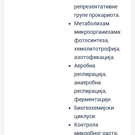
репрезентативне
групе прокариота.
Метаболизам
микроорганизама:
фотосинтеза,
хемолитотрофија,
азотофикација.
Аеробна
респирација,
анаеробна
респирација,
ферментације.
Биогеохемијски
циклуси.
Контрола
микробног раста,