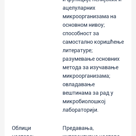
ацелуларних
микроорганизама на
основном нивоу;
способност за
самостално коришћење
литературе;
разумевање основних
метода за изучавање
микроорганизама;
овладавање
вештинама за рад у
микробиолошкој
лабораторији.
Облици
Предавања,