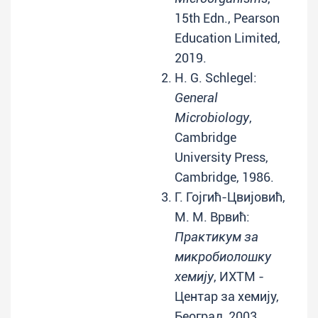
15th Edn., Pearson
Education Limited,
2019.
H. G. Schlegel:
General
Microbiology
,
Cambridge
University Press,
Cambridge, 1986.
Г. Гојгић-Цвијовић,
М. М. Врвић:
Практикум за
микробиолошку
хемију
, ИХТМ -
Центар за хемију,
Београд, 2003.