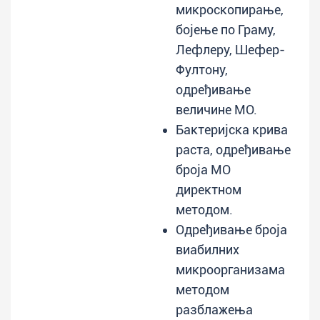
микроскопирање,
бојење по Граму,
Лефлеру, Шефер-
Фултону,
одређивање
величине МО.
Бактеријска крива
раста, одређивање
броја МО
директном
методом.
Одређивање броја
виабилних
микроорганизама
методом
разблажења