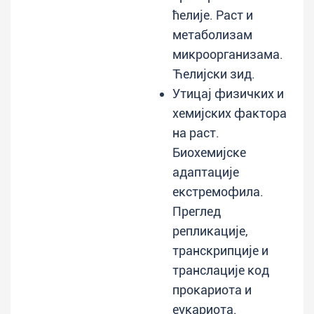
ћелије. Раст и
метаболизам
микроорганизама.
Ћелијски зид.
Утицај физичких и
хемијских фактора
на раст.
Биохемијске
адаптације
екстремофила.
Преглед
репликације,
транскрипције и
транслације код
прокариота и
еукариота.