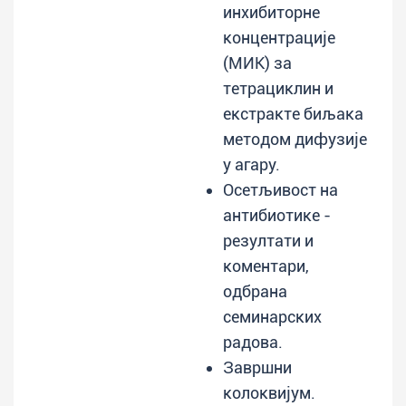
инхибиторне
концентрације
(МИК) за
тетрациклин и
екстракте биљака
методом дифузије
у агару.
Осетљивост на
антибиотике -
резултати и
коментари,
одбрана
семинарских
радова.
Завршни
колоквијум.