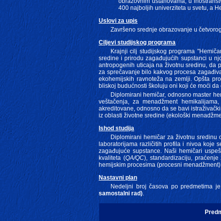
obrazovnim ustanovama, u inostranstv
400 najboljih univerziteta u svetu, a H
Uslovi za upis
Završeno srednje obrazovanje u četvorogod
Ciljevi studijskog programa
Krajnji cilj studijskog programa "Hemiča
sredine i prirodu zagađujućih supstanci u nj
antropogenih uticaja na životnu sredinu, da 
za sprečavanje bilo kakvog procesa zagađiva
ekohemijskih ravnoteža na zemlji. Opšta proc
bliskoj budućnosti školuju oni koji će moći d
Diplomirani hemičar, odnosno master hemi
veštačenja, za menadžment hemikalijama, st
akreditovane, odnosno da se bavi istraživačk
iz oblasti životne sredine (ekološki menadžme
Ishod studija
Diplomirani hemičar za životnu sredinu 
laboratorijama različitih profila i nivoa ko
zagađujuće supstance. Naši hemičari uspešno
kvaliteta (
QA/QC
), standardizaciju, praćenj
hemijskim procesima (procesni menadžment), 
Nastavni plan
Nedeljni broj časova po predmetima j
samostalni rad)
.
Pred