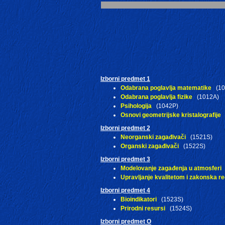
Izborni predmet 1
Odabrana poglavlja matematike
(10
Odabrana poglavlja fizike
(1012A)
Psihologija
(1042P)
Osnovi geometrijske kristalografije
(
Izborni predmet 2
Neorganski zagađivači
(1521S)
Organski zagađivači
(1522S)
Izborni predmet 3
Modelovanje zagađenja u atmosferi
Upravljanje kvalitetom i zakonska re
Izborni predmet 4
Bioindikatori
(1523S)
Prirodni resursi
(1524S)
Izborni predmet O