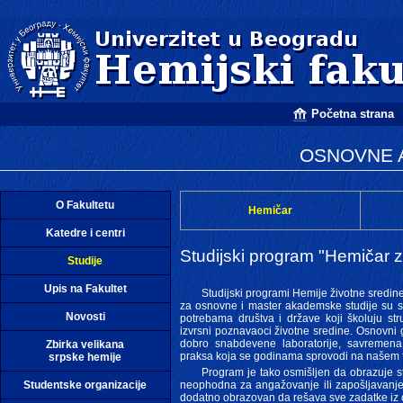
Početna strana
OSNOVNE 
O Fakultetu
Hemičar
Katedre i centri
Studijski program "Hemičar z
Studije
Upis na Fakultet
Studijski
programi Hemije životne sredin
za osnovne i master akademske studije su s
Novosti
potrebama društva i države koji školuju stru
izvrsni poznavaoci životne sredine. Osnovni 
dobro snabdevene laboratorije, savremena 
Zbirka velikana
praksa koja se godinama sprovodi na našem f
srpske hemije
Program je tako osmišljen da obrazuje s
Studentske organizacije
neophodna za angažovanje ili zapošljavanje 
dodatno obrazovan da rešava sve zadatke iz ob