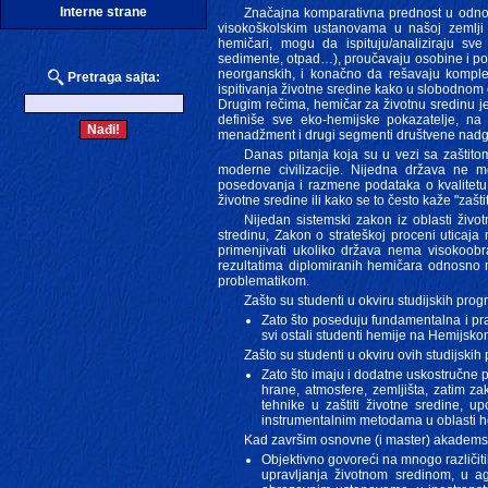
Interne strane
Značajna komparativna prednost u odno
visokoškolskim ustanovama u našoj zemlji 
hemičari, mogu da ispituju/analiziraju sve
sedimente, otpad…), proučavaju osobine i pon
neorganskih, i konačno da rešavaju kompleks
Pretraga sajta:
ispitivanja životne sredine kako u slobodnom ok
Drugim rečima, hemičar za životnu sredinu je
definiše sve eko-hemijske pokazatelje, na
menadžment i drugi segmenti društvene nadg
Danas pitanja koja su u vezi sa zaštit
moderne civilizacije. Nijedna država ne m
posedovanja i razmene podataka o kvalitetu ž
životne sredine ili kako se to često kaže "zašti
Nijedan sistemski zakon iz oblasti život
stredinu, Zakon o strateškoj proceni uticaj
primenjivati ukoliko država nema visokoobr
rezultatima diplomiranih hemičara odnosno m
problematikom.
Zašto su studenti u okviru studijskih pro
Zato što poseduju fundamentalna i prak
svi ostali studenti hemije na Hemijskom
Zašto su studenti u okviru ovih studijski
Zato što imaju i dodatne uskostručne p
hrane, atmosfere, zemljišta, zatim z
tehnike u zaštiti životne sredine, 
instrumentalnim metodama u oblasti hem
Kad završim osnovne (i master) akademsk
Objektivno govoreći na mnogo različitih
upravljanja životnom sredinom, u ag