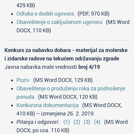
429 KB)
Odluka o dodeli ugovora
(PDF, 970 KB)
Obaveštenje o zaključenom ugovoru
(MS Word
DOCX, 110 KB)
Konkurs za nabavku dobara - materijal za molerske
i zidarske radove na tekućem održavanju zgrade
Javna nabavka male vrednosti
broj 4/19
Poziv
(MS Word DOCX, 129 KB)
Obaveštenje o produženju roka za podnošenje
ponuda
(MS Word DOCX, 120 KB)
Konkursna dokumentacija
(MS Word DOCX,
410 KB) –
izmenjena 26. 2. 2019.
Pitanja i odgovori:
(1)
(2)
(3)
(4)
(MS Word
DOCX, po cca. 110 KB)