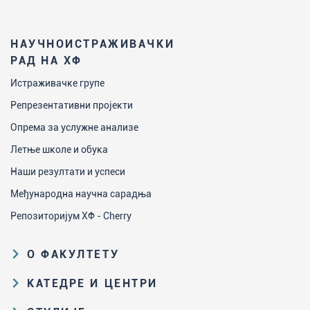
НАУЧНОИСТРАЖИВАЧКИ
РАД НА ХФ
Истраживачке групе
Репрезентативни пројекти
Опрема за услужне анализе
Летње школе и обука
Наши резултати и успеси
Међународна научна сарадња
Репозиторијум ХФ - Cherry
О ФАКУЛТЕТУ
Образовна и научна делатност
КАТЕДРЕ И ЦЕНТРИ
Организациона и управљачка
Катедра за аналитичку хемију