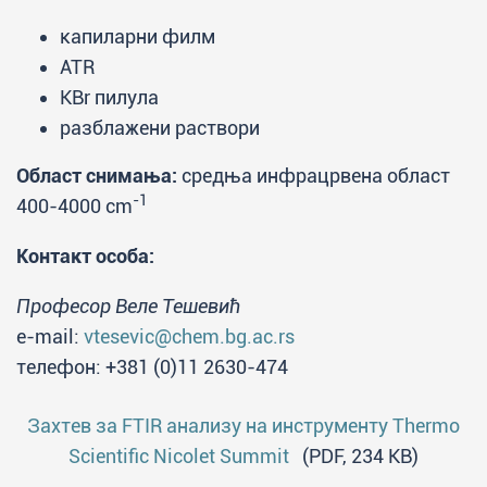
капиларни филм
ATR
KBr пилула
разблажени раствори
Област снимања:
средња инфрацрвена област
-1
400-4000 cm
Контакт особа:
Професор Веле Тешевић
e-mail:
vtesevic@chem.bg.ac.rs
телефон: +381 (0)11 2630-474
Захтев за FTIR анализу на инструменту Thermo
Scientific Nicolet Summit
(PDF, 234 KB)