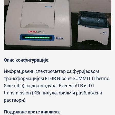
Опис конфигурације:
Инфрацрвени спектрометар са фуријеовом
трансформацијом FT-IR Nicolet SUMMIT (Thermo
Scientific) са два модула: Everest ATR и iD1
transmission (KBr пилула, филм и разблажени
раствори).
Подржане врсте анализа: