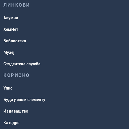
ЛИНКОВИ
Повереник за равноправност
Студентске организације
Алумни
Студентска служба
ХемНет
Распореди активности и испитни
Библиотека
рокови
Музеј
Студентска служба
КОРИСНО
Упис
Буди у свом елементу
Издаваштво
Катедре