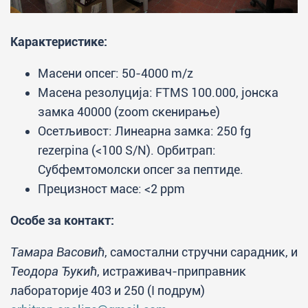
Карактеристике:
Масени опсег: 50-4000 m/z
Масена резолуција: FTMS 100.000, јонска
замка 40000 (zoom скенирање)
Осетљивост: Линеарна замка: 250 fg
rezerpina (<100 S/N). Орбитрап:
Субфемтомолски опсег за пептиде.
Прецизност масе: <2 ppm
Особе за контакт:
Тамара Васовић
, самостални стручни сарадник, и
Теодора Ђукић
, истраживач-приправник
лабораторије 403 и 250 (I подрум)