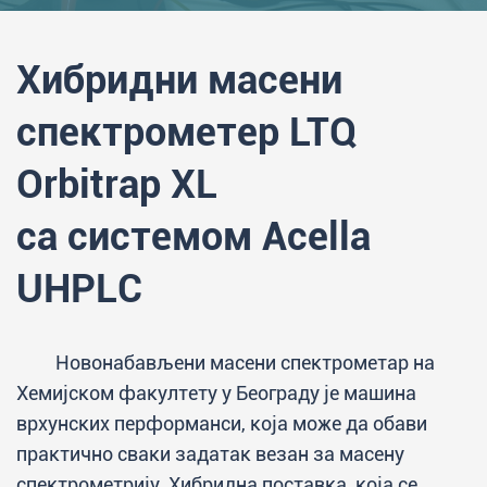
Хибридни масени
спектрометер LTQ
Orbitrap XL
са системом Acella
UHPLC
Новонабављени масени спектрометар на
Хемијском факултету у Београду је машина
врхунских перформанси, која може да обави
практично сваки задатак везан за масену
спектрометрију. Хибридна поставка, која се