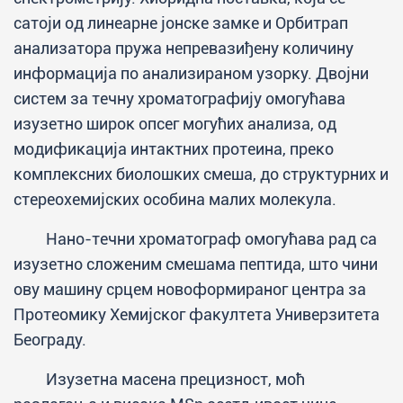
сатоји од линеарне јонске замке и Орбитрап
анализатора пружа непревазиђену количину
информација по анализираном узорку. Двојни
систем за течну хроматографију омогућава
изузетно широк опсег могућих анализа, од
модификација интактних протеина, преко
комплексних биолошких смеша, до структурних и
стереохемијских особина малих молекула.
Нано-течни хроматограф омогућава рад са
изузетно сложеним смешама пептида, што чини
ову машину срцем новоформираног центра за
Протеомику Хемијског факултета Универзитета
Београду.
Изузетна масена прецизност, моћ