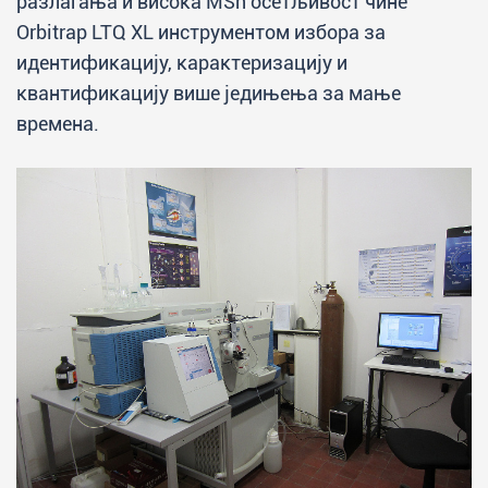
разлагања и висока MSn осетљивост чине
Orbitrap LTQ XL инструментом избора за
идентификацију, карактеризацију и
квантификацију више једињења за мање
времена.