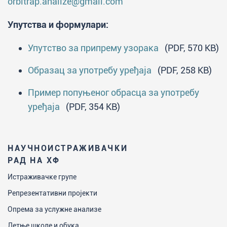
orbitrap.analize@gmail.com
Упутства и формулари:
Упутство за припрему узорака
(PDF, 570 KB)
Образац за употребу уређаја
(PDF, 258 KB)
Пример попуњеног обрасца за употребу
уређаја
(PDF, 354 KB)
НАУЧНОИСТРАЖИВАЧКИ
РАД НА ХФ
Истраживачке групе
Репрезентативни пројекти
Опрема за услужне анализе
Летње школе и обука