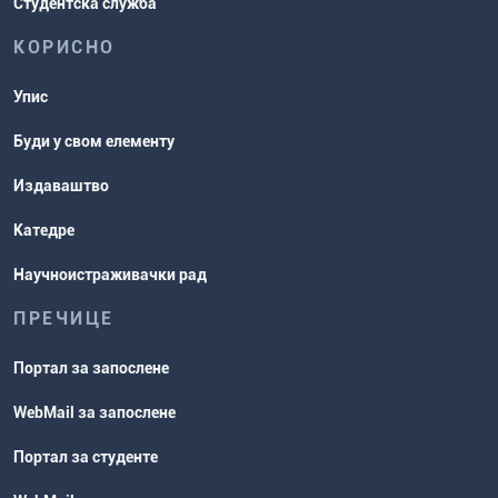
Студентска служба
КОРИСНО
Упис
Буди у свом елементу
Издаваштво
Катедре
Научноистраживачки рад
ПРЕЧИЦЕ
Портал за запослене
WebMail за запослене
Портал за студенте