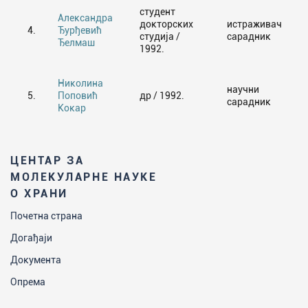
студент
Александра
докторских
истраживач
4.
Ђурђевић
студија /
сарадник
Ђелмаш
1992.
Николина
научни
5.
Поповић
др / 1992.
сарадник
Кокар
ЦЕНТАР ЗА
МОЛЕКУЛАРНЕ НАУКЕ
О ХРАНИ
Почетна страна
Догађаји
Документа
Опрема