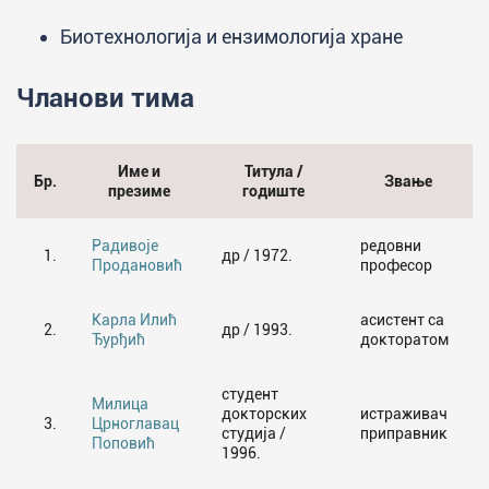
Биотехнологија и ензимологија хране
Чланови тима
Име и
Титула /
Бр.
Звање
презиме
годиште
Радивоје
редовни
1.
др / 1972.
Продановић
професор
Карла Илић
асистент са
2.
др / 1993.
Ђурђић
докторатом
студент
Милица
докторских
истраживач
3.
Црноглавац
студија /
приправник
Поповић
1996.