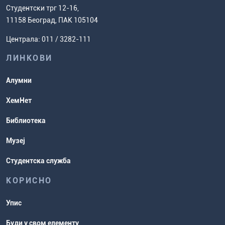
Европски систем преноса бодова
Студентски трг 12-16,
Научноистраживачки рад
Ценовник студија
(ЕСПБ)
11158 Београд, ПАК 105104
Задаци за спремање пријемног
Усавршавање за наставнике
Централа: 011 / 3282-111
испита
хемије
ЛИНКОВИ
Повереник за равноправност
Студентске организације
Алумни
Студентска служба
ХемНет
Распореди активности и испитни
Библиотека
рокови
Музеј
Студентска служба
КОРИСНО
Упис
Буди у свом елементу