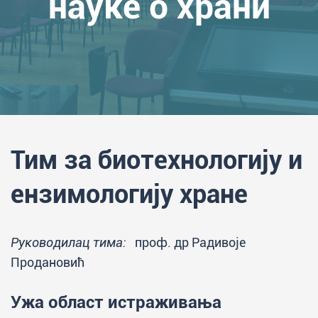
науке о храни
Тим за биотехнологију и
ензимологију хране
Руководилац тима:
проф. др Радивоје
Продановић
Ужа област истраживања