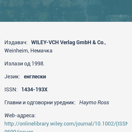
Издавач:
WILEY-VCH Verlag GmbH & Co.
,
Weinheim, Немачка
Излази од 1998.
Језик:
енглески
ISSN:
1434-193X
Главни и одговорни уредник:
Haymo Ross
Web
-адреса:
http://onlinelibrary.wiley.com/journal/10.1002/(ISSN
0690/issues