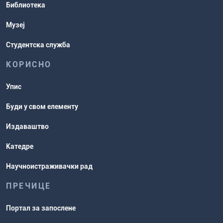
Библиотека
рокови
Музеј
Студентска служба
КОРИСНО
Упис
Буди у свом елементу
Издаваштво
Катедре
Научноистраживачки рад
ПРЕЧИЦЕ
Портал за запослене