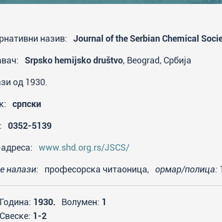
рнативни назив:
Journal of the Serbian Chemical Soci
авач:
Srpsko hemijsko društvo
, Beograd, Србија
зи од 1930.
ик:
српски
N:
0352-5139
-адреса:
www.shd.org.rs/JSCS/
се налази:
професорска читаоница,
ормар/полица:
1
Година:
1930.
Волумен:
1
Свеске:
1-2