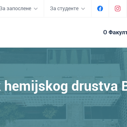
За запослене
За студенте
О Факул
k hemijskog drustva 