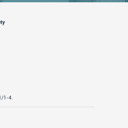
ety
/1-4.