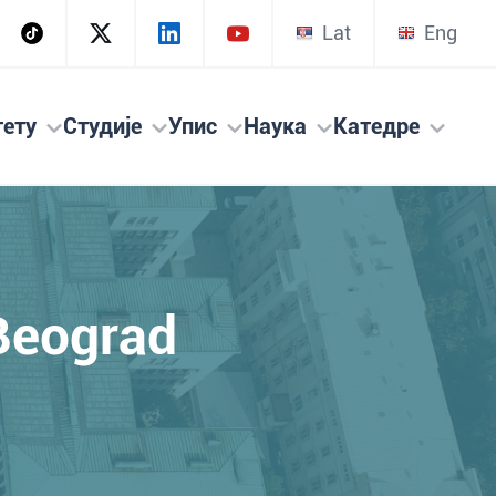
Lat
Eng
тету
Студије
Упис
Наука
Катедре
Beograd