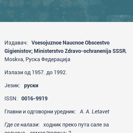
Издавач:
Vsesojuznoe Naucnoe Obscestvo
Gigienistov; Ministerstvo Zdravo-ochranenija SSSR
,
Moskva, Руска Федерација
Излази од 1957. до 1992.
Језик:
руски
ISSN:
0016-9919
Главни и одговорни уредник:
A. A. Letavet
Где се налази:
ходник преко пута сале за
седнице,
ормар/полица:
2.