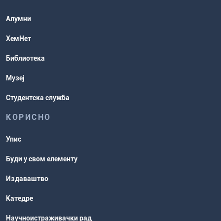
Повереник за равноправност
Студентске организације
Алумни
Студентска служба
ХемНет
Распореди активности и испитни
Библиотека
рокови
Музеј
Студентска служба
КОРИСНО
Упис
Буди у свом елементу
Издаваштво
Катедре
Научноистраживачки рад