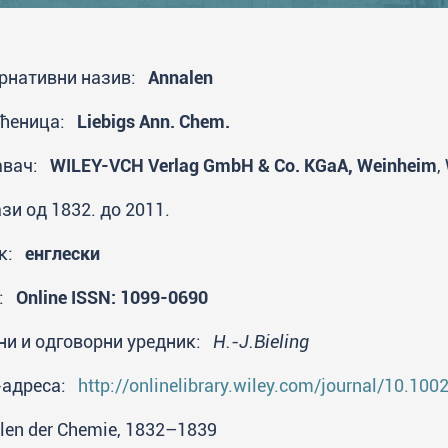
рнативни назив:
Annalen
аћеница:
Liebigs Ann. Chem.
авач:
WILEY-VCH Verlag GmbH & Co. KGaA, Weinheim
,
зи од 1832. до 2011.
ик:
енглески
N:
Online ISSN: 1099-0690
ни и одговорни уредник:
H.-J.Bieling
-адреса:
http://onlinelibrary.wiley.com/journal/10.10
len der Chemie, 1832–1839