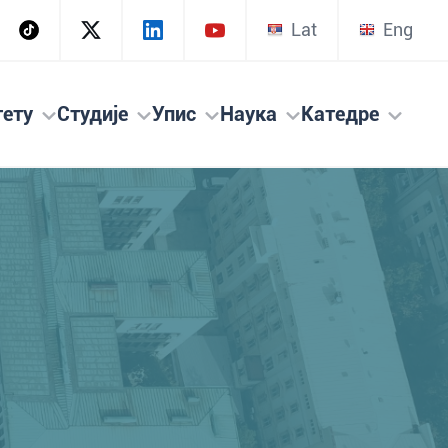
Lat
Eng
тету
Студије
Упис
Наука
Катедре