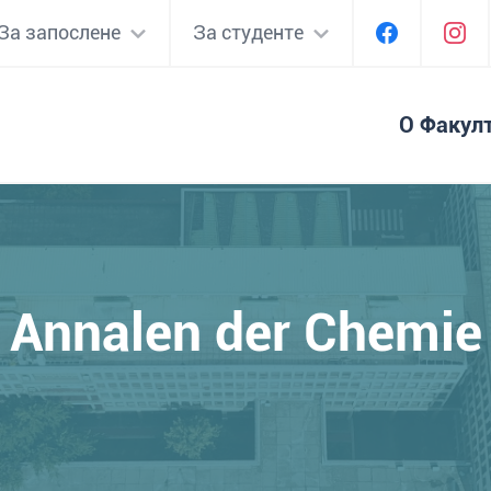
За запослене
За студенте
О Факул
Annalen der Chemie