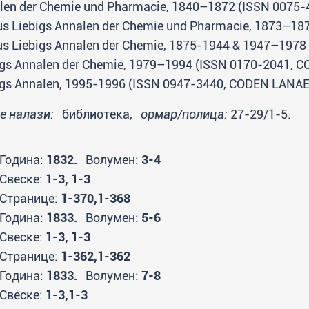
len der Chemie und Pharmacie, 1840–1872 (ISSN 0075
us Liebigs Annalen der Chemie und Pharmacie, 1873–1
us Liebigs Annalen der Chemie, 1875-1944 & 1947–197
igs Annalen der Chemie, 1979–1994 (ISSN 0170-2041,
igs Annalen, 1995-1996 (ISSN 0947-3440, CODEN LANA
се налази:
библиотека,
ормар/полица:
27-29/1-5.
Година:
1832.
Волумен:
3-4
Свеске:
1-3, 1-3
Странице:
1-370,1-368
Година:
1833.
Волумен:
5-6
Свеске:
1-3, 1-3
Странице:
1-362,1-362
Година:
1833.
Волумен:
7-8
Свеске:
1-3,1-3