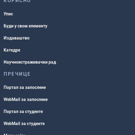
КОРИСНО
Упис
Буди у свом елементу
Издаваштво
Катедре
Научноистраживачки рад
ПРЕЧИЦЕ
Портал за запослене
WebMail за запослене
Портал за студенте
WebMail за студенте