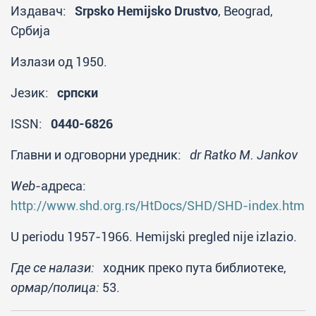
Издавач:
Srpsko Hemijsko Drustvo
, Beograd,
Србија
Излази од 1950.
Језик:
српски
ISSN:
0440-6826
Главни и одговорни уредник:
dr Ratko M. Jankov
Web
-адреса:
http://www.shd.org.rs/HtDocs/SHD/SHD-index.htm
U periodu 1957-1966. Hemijski pregled nije izlazio.
Где се налази:
ходник преко пута библиотеке,
ормар/полица:
53.