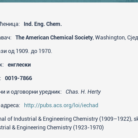
аћеница:
Ind. Eng. Chem.
авач:
The American Chemical Society
, Washington, Сј
зи од 1909. до 1970.
ик:
енглески
N:
0019-7866
ни и одговорни уредник:
Chas. H. Herty
-адреса:
http://pubs.acs.org/loi/iechad
al of Industrial & Engineering Chemistry (1909–1922), s
strial & Engineering Chemistry (1923-1970)