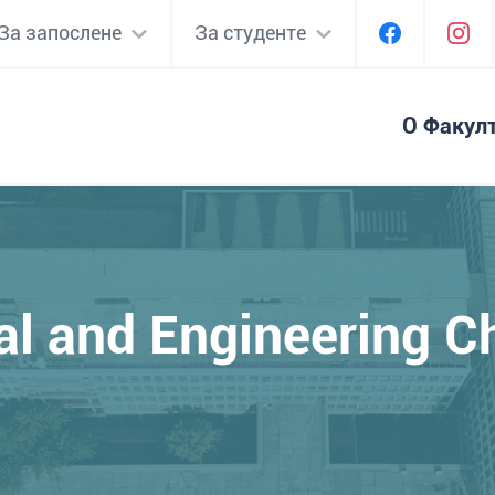
За запослене
За студенте
О Факул
ial and Engineering C