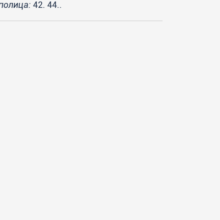
полица:
42. 44..