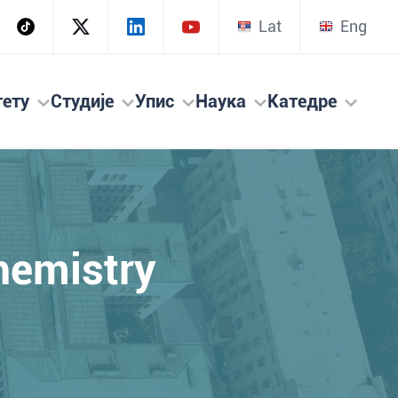
Lat
Eng
тету
Студије
Упис
Наука
Катедре
hemistry