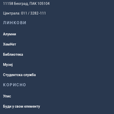
Ценовник студија
(ЕСПБ)
11158 Београд, ПАК 105104
Задаци за спремање пријемног
Усавршавање за наставнике
Централа: 011 / 3282-111
испита
хемије
ЛИНКОВИ
Повереник за равноправност
Студентске организације
Алумни
Студентска служба
ХемНет
Распореди активности и испитни
Библиотека
рокови
Музеј
Студентска служба
КОРИСНО
Упис
Буди у свом елементу