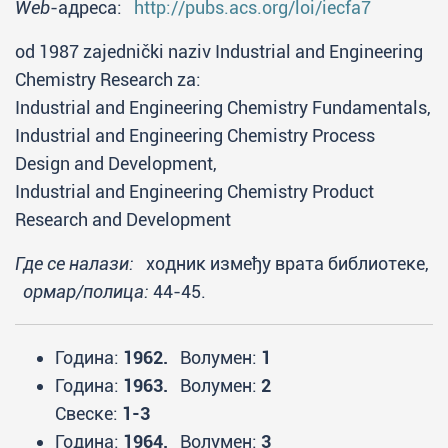
Web
-адреса:
http://pubs.acs.org/loi/iecfa7
od 1987 zajednički naziv Industrial and Engineering
Chemistry Research za:
Industrial and Engineering Chemistry Fundamentals,
Industrial and Engineering Chemistry Process
Design and Development,
Industrial and Engineering Chemistry Product
Research and Development
Где се налази:
ходник између врата библиотеке,
ормар/полица:
44-45.
Година:
1962.
Волумен:
1
Година:
1963.
Волумен:
2
Свеске:
1-3
Година:
1964.
Волумен:
3