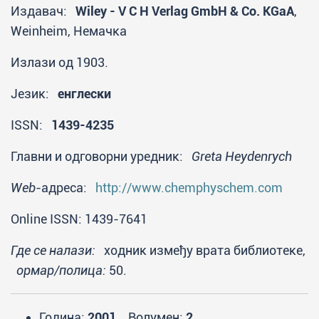
Издавач:
Wiley - V C H Verlag GmbH & Co. KGaA
,
Weinheim, Немачка
Излази од 1903.
Језик:
енглески
ISSN:
1439-4235
Главни и одговорни уредник:
Greta Heydenrych
Web
-адреса:
http://www.chemphyschem.com
Online ISSN: 1439-7641
Где се налази:
ходник између врата библиотеке,
ормар/полица:
50.
Година:
2001.
Волумен:
2